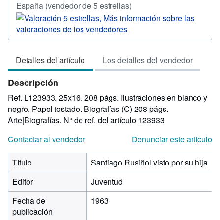
Calificación
España
(vendedor de 5 estrellas)
del
vendedor:
5
de
Detalles del artículo
Los detalles del vendedor
5
estrellas
Descripción
Ref. L123933. 25x16. 208 págs. Ilustraciones en blanco y
negro. Papel tostado. Biografías (C) 208 págs.
Arte|Biografías.
N° de ref. del artículo 123933
Contactar al vendedor
Denunciar este artículo
Título
Santiago Rusiñol visto por su hija
Editor
Juventud
Fecha de
1963
publicación