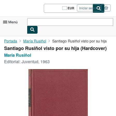
Pasar al contenido principal
IberLibro.com
EUR
Iniciar sesión
Preferencias
de
compra
Menú
del
sitio.
Mi cuenta
Portada
María Rusiñol
Santiago Rusiñol visto por su hija
Santiago Rusiñol visto por su hija (Hardcover)
Consultar mis pedidos
María Rusiñol
Cerrar sesión
Editorial:
Juventud, 1963
Búsqueda avanzada
Colecciones
Libros antiguos
Arte y coleccionismo
Vendedores
Comenzar a vender