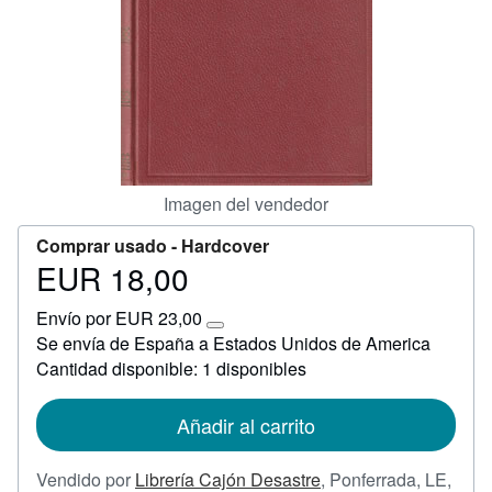
Ayuda
CERRAR
Imagen del vendedor
Comprar usado -
Hardcover
EUR 18,00
Precio
EUR
Envío por EUR 23,00
18,00
Más
Se envía de España a Estados Unidos de America
información
Cantidad disponible: 1 disponibles
sobre
las
tarifas
de
Añadir al carrito
envío
Vendido por
Librería Cajón Desastre
,
Ponferrada, LE,