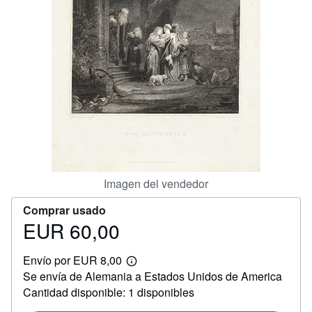
CERRAR
Imagen del vendedor
Comprar usado
EUR 60,00
Precio
EUR
Envío por EUR 8,00
60,00
Más
Se envía de Alemania a Estados Unidos de America
información
sobre
Cantidad disponible: 1 disponibles
las
tarifas