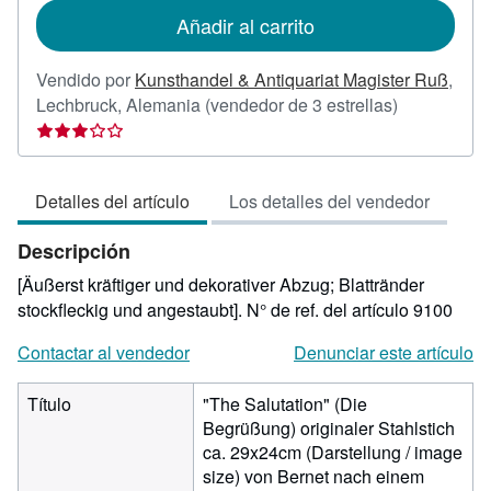
de
Añadir al carrito
envío
Vendido por
Kunsthandel & Antiquariat Magister Ruß
,
Calificación
Lechbruck, Alemania
(vendedor de 3 estrellas)
del
vendedor:
3
Detalles del artículo
Los detalles del vendedor
de
5
Descripción
estrellas
[Äußerst kräftiger und dekorativer Abzug; Blattränder
stockfleckig und angestaubt].
N° de ref. del artículo 9100
Contactar al vendedor
Denunciar este artículo
Título
"The Salutation" (Die
Begrüßung) originaler Stahlstich
ca. 29x24cm (Darstellung / image
size) von Bernet nach einem