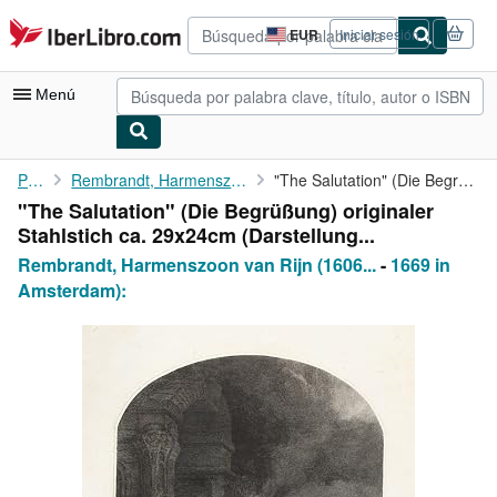
Pasar al contenido principal
IberLibro.com
EUR
Iniciar sesión
Preferencias
de
compra
Menú
del
sitio.
Mi cuenta
Portada
Rembrandt, Harmenszoon van Rijn (1606 in Leiden
"The Salutation" (Die Begrüßung) originaler Stahlstich ca. ...
"The Salutation" (Die Begrüßung) originaler
Consultar mis pedidos
Stahlstich ca. 29x24cm (Darstellung...
Búsqueda avanzada
Rembrandt, Harmenszoon van Rijn (1606...
-
1669 in
Amsterdam):
Colecciones
Libros antiguos
Arte y coleccionismo
Vendedores
Comenzar a vender
Ayuda