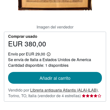
CERRAR
Imagen del vendedor
Comprar usado
EUR 380,00
Precio
EUR
Envío por EUR 29,00
380,00
Más
Se envía de Italia a Estados Unidos de America
información
sobre
Cantidad disponible: 1 disponibles
las
tarifas
de
Añadir al carrito
envío
Vendido por
Libreria antiquaria Atlantis (ALAI-ILAB)
,
Calificación
Torino, TO, Italia
(vendedor de 4 estrellas)
del
vendedor: