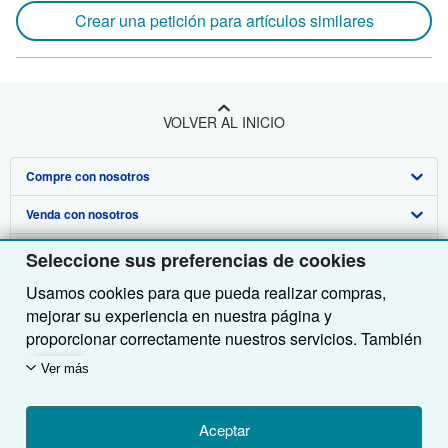
Crear una petición para artículos similares
VOLVER AL INICIO
Compre con nosotros
Venda con nosotros
Búsqueda avanzada
Sobre nosotros
Colecciones
Comenzar a vender
Seleccione sus preferencias de cookies
Usamos cookies para que pueda realizar compras,
Obtener Ayuda
Mi cuenta
Únase a nuestro programa de afiliados
Sobre IberLibro
mejorar su experiencia en nuestra página y
Otras compañías de AbeBooks
Mis pedidos
Recomiende un vendedor
Medios
Preguntas frecuentes y guías
proporcionar correctamente nuestros servicios. También
utilizamos cookies para comprender el modo en que los
Siga a IberLibro
Ver carrito
Empleo
Atención al Cliente
AbeBooks.com
Ver más
clientes utilizan nuestros servicios (por ejemplo,
midiendo las visitas al sitio) y así poder realizar
Política de Privacidad
AbeBooks.co.uk
mejoras. Si está de acuerdo, también utilizaremos
Aceptar
Preferencias de cookies
AbeBooks.de