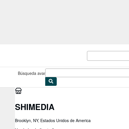
Pasar al contenido principal
IberLibro.com
Búsqueda avanzada
Colecciones
Libros antiguos
Arte y colec
SHIMEDIA
Brooklyn, NY, Estados Unidos de America