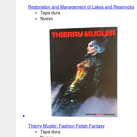
Restoration and Management of Lakes and Reservoirs
Tapa dura
Nuevo
Thierry Mugler: Fashion Fetish Fantasy
Tapa dura