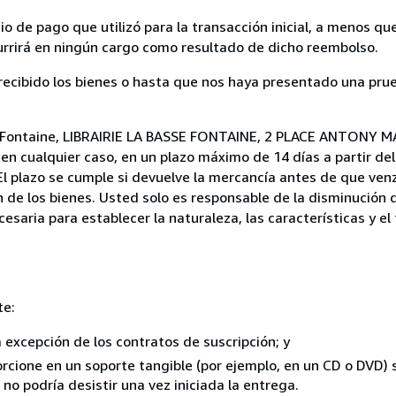
 de pago que utilizó para la transacción inicial, a menos q
currirá en ningún cargo como resultado de dicho reembolso.
cibido los bienes o hasta que nos haya presentado una prue
se Fontaine, LIBRAIRIE LA BASSE FONTAINE, 2 PLACE ANTONY M
 en cualquier caso, en un plazo máximo de 14 días a partir de
l plazo se cumple si devuelve la mercancía antes de que venz
de los bienes. Usted solo es responsable de la disminución d
esaria para establecer la naturaleza, las características y e
te:
a excepción de los contratos de suscripción; y
rcione en un soporte tangible (por ejemplo, en un CD o DVD) si
o podría desistir una vez iniciada la entrega.