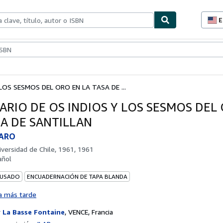
E
P
d
c
ionismo
Vendedores
Comenzar a vender
d
s
LOS SESMOS DEL ORO EN LA TASA DE ...
LARIO DE OS INDIOS Y LOS SESMOS DEL
SA DE SANTILLAN
VARO
iversidad de Chile, 1961, 1961
añol
 USADO
ENCUADERNACIÓN DE TAPA BLANDA
a más tarde
r
La Basse Fontaine
,
VENCE, Francia