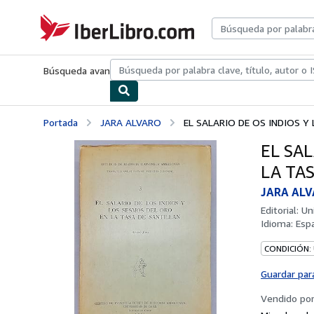
Pasar al contenido principal
IberLibro.com
Búsqueda avanzada
Colecciones
Libros antiguos
Arte y colecc
Portada
JARA ALVARO
EL SALARIO DE OS INDIOS Y 
EL SA
LA TA
JARA AL
Editorial:
Un
Idioma:
Esp
CONDICIÓN:
Guardar par
Vendido po