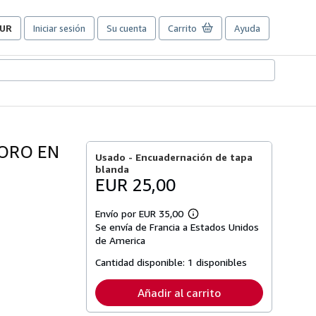
UR
Iniciar sesión
Su cuenta
Carrito
Ayuda
referencias
e
ompra
el
itio.
 ORO EN
Usado -
Encuadernación de tapa
blanda
EUR 25,00
Envío por EUR 35,00
Más
Se envía de Francia a Estados Unidos
información
sobre
de America
las
tarifas
Cantidad disponible:
1 disponibles
de
envío
Añadir al carrito