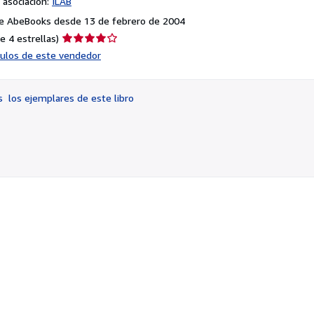
asociación:
ILAB
e AbeBooks desde 13 de febrero de 2004
Calificación
e 4 estrellas)
del
ículos de este vendedor
vendedor:
4
de
os
los ejemplares de este libro
5
estrellas