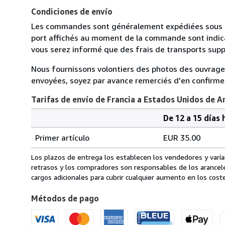
Condiciones de envío
Les commandes sont généralement expédiées sous deux 
port affichés au moment de la commande sont indica
vous serez informé que des frais de transports sup
Nous fournissons volontiers des photos des ouvrages
envoyées, soyez par avance remerciés d'en confirmer 
Tarifas de envío de Francia a Estados Unidos de A
De 12 a 15 días 
Cantidad
Tarifas
del
Primer artículo
EUR 35.00
pedido
de
envío
Los plazos de entrega los establecen los vendedores y varían
de
retrasos y los compradores son responsables de los arancel
Francia
cargos adicionales para cubrir cualquier aumento en los coste
a
Métodos de pago
Estados
Unidos
de