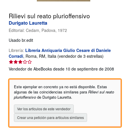
CERRAR
Rilievi sul reato plurioffensivo
Durigato Lauretta
Editorial:
Cedam, Padova, 1972
Usado
br.edit
Librería:
Libreria Antiquaria Giulio Cesare di Daniele
Calificación
Corradi
,
Roma, RM, Italia
(vendedor de 3 estrellas)
del
vendedor:
Vendedor de AbeBooks desde 10 de septiembre de 2008
3
de
5
Este ejemplar en concreto ya no está disponible. Estas
estrellas
algunas de las coincidencias similares para
Rilievi sul reato
plurioffensivo
de Durigato Lauretta.
Ver los artículos de este vendedor
Crear una petición para artículos similares