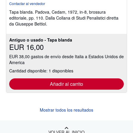
del
Contactar al vendedor
vendedor:
Tapa blanda.
Padova, Cedam, 1972, in-8, brossura
5
editoriale, pp. 110. Dalla Collana di Studi Penalistici diretta
de
da Giuseppe Bettiol.
5
estrellas
Antiguo o usado - Tapa blanda
EUR 16,00
EUR 38,00 gastos de envío desde Italia a Estados Unidos de
America
Cantidad disponible: 1 disponibles
Añadir al carrito
Mostrar todos los resultados
VOLVER AL INICIO