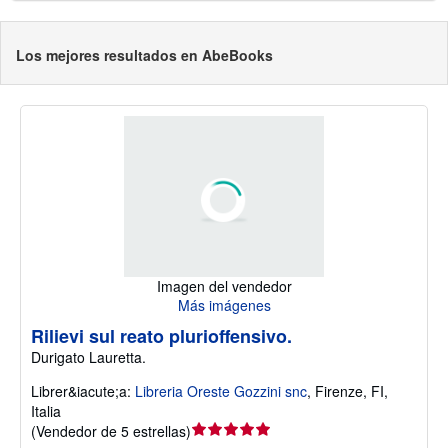
Los mejores resultados en AbeBooks
Imagen del vendedor
Más imágenes
Rilievi sul reato plurioffensivo.
Durigato Lauretta.
Librer&iacute;a:
Libreria Oreste Gozzini snc
,
Firenze, FI,
Italia
Calificación
(
Vendedor de 5 estrellas
)