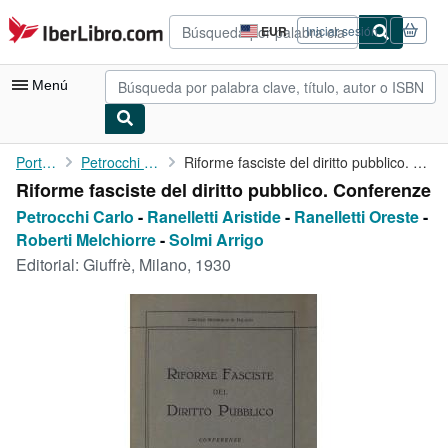
Pasar al contenido principal
IberLibro.com
EUR
Iniciar sesión
Preferencias
de
compra
Menú
del
sitio.
Mi cuenta
Portada
Petrocchi Carlo
Riforme fasciste del diritto pubblico. Conferenze
Riforme fasciste del diritto pubblico. Conferenze
Consultar mis pedidos
Petrocchi Carlo
-
Ranelletti Aristide
-
Ranelletti Oreste
-
Búsqueda avanzada
Roberti Melchiorre
-
Solmi Arrigo
Editorial:
Giuffrè, Milano, 1930
Colecciones
Libros antiguos
Arte y coleccionismo
Vendedores
Comenzar a vender
Ayuda