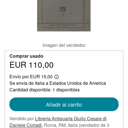
CERRAR
Imagen del vendedor
Comprar usado
EUR 110,00
Precio
EUR
Envío por EUR 15,00
110,00
Más
Se envía de Italia a Estados Unidos de America
información
sobre
Cantidad disponible: 1 disponibles
las
tarifas
de
Añadir al carrito
envío
Vendido por
Libreria Antiquaria Giulio Cesare di
Daniele Corradi
,
Roma, RM, Italia
(vendedor de 3