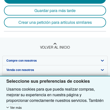
Guardar para más tarde
Crear una petición para artículos similares
VOLVER AL INICIO
Compre con nosotros
Venda con nosotros
Búsqueda avanzada
Sobre nosotros
Colecciones
Comenzar a vender
Seleccione sus preferencias de cookies
Usamos cookies para que pueda realizar compras,
Obtener Ayuda
Mi cuenta
Únase a nuestro programa de afiliados
Sobre IberLibro
mejorar su experiencia en nuestra página y
Otras compañías de AbeBooks
Mis pedidos
Recomiende un vendedor
Medios
Preguntas frecuentes y guías
proporcionar correctamente nuestros servicios. También
utilizamos cookies para comprender el modo en que los
Siga a IberLibro
Ver carrito
Empleo
Atención al Cliente
AbeBooks.com
Ver más