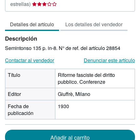
Calificación
estrellas)
del
vendedor:
Detalles del artículo
Los detalles del vendedor
3
de
Descripción
5
estrellas
Semintonso 135 p. in-8.
N° de ref. del artículo 28854
Contactar al vendedor
Denunciar este artículo
Título
Riforme fasciste del diritto
pubblico. Conferenze
Editor
Giuffrè, Milano
Fecha de
1930
publicación
Añadir al carrito