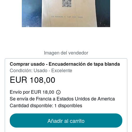
CERRAR
Imagen del vendedor
Comprar usado -
Encuadernación de tapa blanda
Condición: Usado - Excelente
EUR 108,00
Precio
EUR
Envío por EUR 18,00
108,00
Más
Se envía de Francia a Estados Unidos de America
información
sobre
Cantidad disponible: 1 disponibles
las
tarifas
de
Añadir al carrito
envío