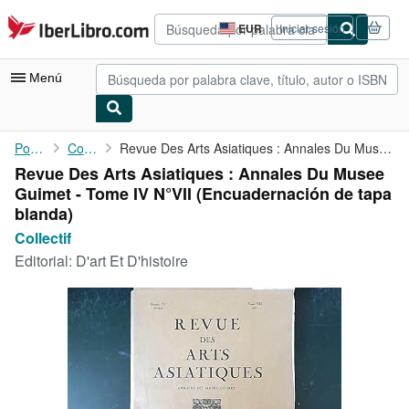
Pasar al contenido principal
IberLibro.com
EUR
Iniciar sesión
Preferencias
de
compra
Menú
del
sitio.
Mi cuenta
Portada
Collectif
Revue Des Arts Asiatiques : Annales Du Musee Guimet - Tome IV N°...
Revue Des Arts Asiatiques : Annales Du Musee
Consultar mis pedidos
Guimet - Tome IV N°VII (Encuadernación de tapa
Búsqueda avanzada
blanda)
Collectif
Colecciones
Editorial:
D'art Et D'histoire
Libros antiguos
Arte y coleccionismo
Vendedores
Comenzar a vender
Ayuda