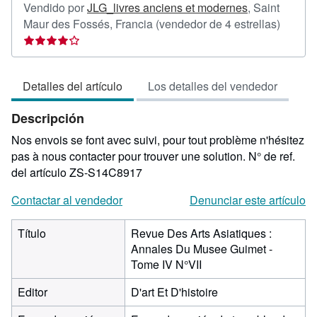
Vendido por
JLG_livres anciens et modernes
,
Saint
Calific
Maur des Fossés, Francia
(vendedor de 4 estrellas)
del
vended
4
Detalles del artículo
Los detalles del vendedor
de
5
Descripción
estrell
Nos envois se font avec suivi, pour tout problème n'hésitez
pas à nous contacter pour trouver une solution.
N° de ref.
del artículo ZS-S14C8917
Contactar al vendedor
Denunciar este artículo
Título
Revue Des Arts Asiatiques :
Annales Du Musee Guimet -
Tome IV N°VII
Editor
D'art Et D'histoire