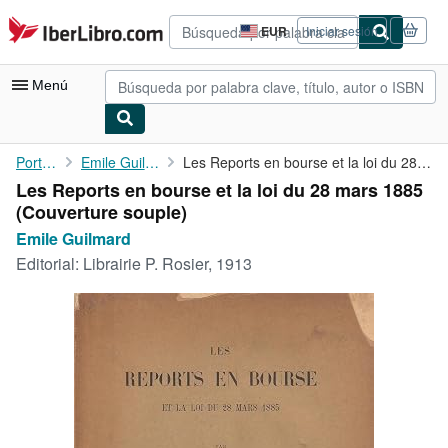
Pasar al contenido principal
IberLibro.com
EUR
Iniciar sesión
Preferencias
de
compra
Menú
del
sitio.
Mi cuenta
Portada
Emile Guilmard
Les Reports en bourse et la loi du 28 mars 1885
Les Reports en bourse et la loi du 28 mars 1885
Consultar mis pedidos
(Couverture souple)
Búsqueda avanzada
Emile Guilmard
Editorial:
Librairie P. Rosier, 1913
Colecciones
Libros antiguos
Arte y coleccionismo
Vendedores
Comenzar a vender
Ayuda