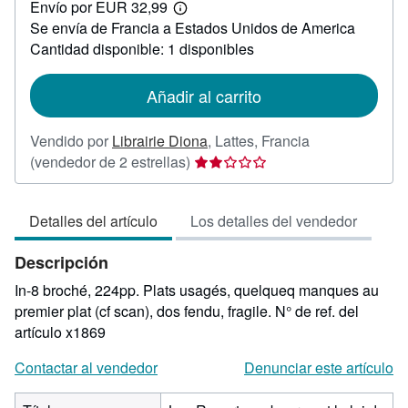
Envío por EUR 32,99
21,00
Más
Se envía de Francia a Estados Unidos de America
información
sobre
Cantidad disponible: 1 disponibles
las
tarifas
de
Añadir al carrito
envío
Vendido por
Librairie Diona
,
Lattes, Francia
Calificación
(vendedor de 2 estrellas)
del
vendedor:
Detalles del artículo
Los detalles del vendedor
2
de
Descripción
5
estrellas
In-8 broché, 224pp. Plats usagés, quelqueq manques au
premier plat (cf scan), dos fendu, fragile.
N° de ref. del
artículo x1869
Contactar al vendedor
Denunciar este artículo