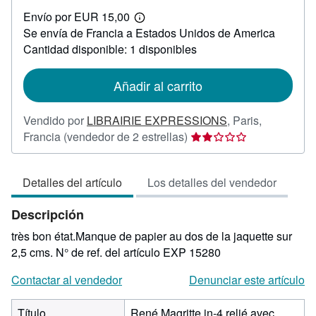
EUR
Envío por EUR 15,00
100,00
Más
Se envía de Francia a Estados Unidos de America
información
sobre
Cantidad disponible: 1 disponibles
las
tarifas
de
Añadir al carrito
envío
Vendido por
LIBRAIRIE EXPRESSIONS
,
Paris,
Calificación
Francia
(vendedor de 2 estrellas)
del
vendedor:
Detalles del artículo
Los detalles del vendedor
2
de
Descripción
5
estrellas
très bon état.Manque de papier au dos de la jaquette sur
2,5 cms.
N° de ref. del artículo EXP 15280
Contactar al vendedor
Denunciar este artículo
Título
René Magritte in-4,relié avec