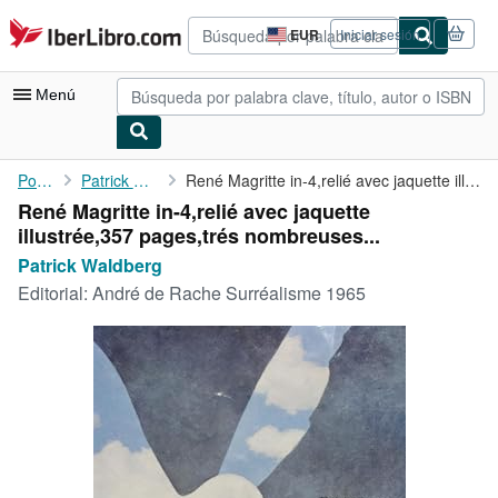
Pasar al contenido principal
IberLibro.com
EUR
Iniciar sesión
Preferencias
de
compra
Menú
del
sitio.
Mi cuenta
Portada
Patrick Waldberg
René Magritte in-4,relié avec jaquette illustrée,357 pages,trés ...
René Magritte in-4,relié avec jaquette
Consultar mis pedidos
illustrée,357 pages,trés nombreuses...
Búsqueda avanzada
Patrick Waldberg
Editorial:
André de Rache Surréalisme 1965
Colecciones
Libros antiguos
Arte y coleccionismo
Vendedores
Comenzar a vender
Ayuda