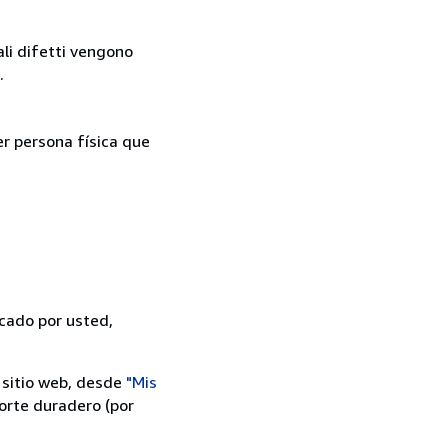
ali difetti vengono
.
er persona física que
icado por usted,
 sitio web, desde
"Mis
orte duradero (por