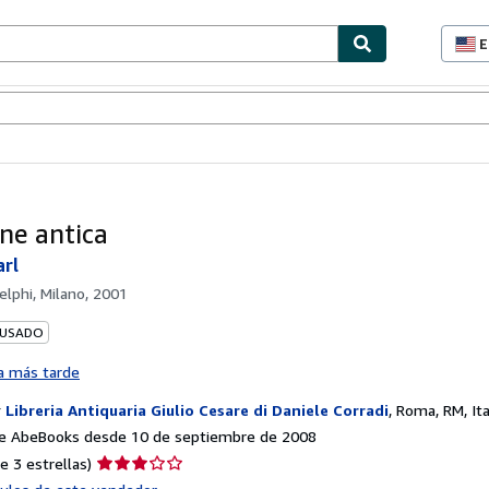
E
P
d
c
ionismo
Vendedores
Comenzar a vender
d
s
one antica
arl
elphi, Milano, 2001
 USADO
a más tarde
r
Libreria Antiquaria Giulio Cesare di Daniele Corradi
,
Roma, RM, Ita
e AbeBooks desde 10 de septiembre de 2008
Calificación
e 3 estrellas)
del