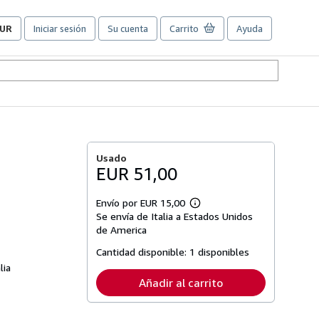
UR
Iniciar sesión
Su cuenta
Carrito
Ayuda
referencias
e
ompra
el
itio.
Usado
EUR 51,00
Envío por EUR 15,00
Más
Se envía de Italia a Estados Unidos
información
sobre
de America
las
tarifas
Cantidad disponible:
1 disponibles
de
lia
envío
Añadir al carrito