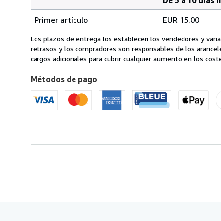
De 5 a 10 días 
Cantidad
Tarifas
del
Primer artículo
EUR 15.00
pedido
de
envío
Los plazos de entrega los establecen los vendedores y varían
de
retrasos y los compradores son responsables de los arancel
Italia
cargos adicionales para cubrir cualquier aumento en los coste
a
Métodos de pago
Estados
Unidos
de
America