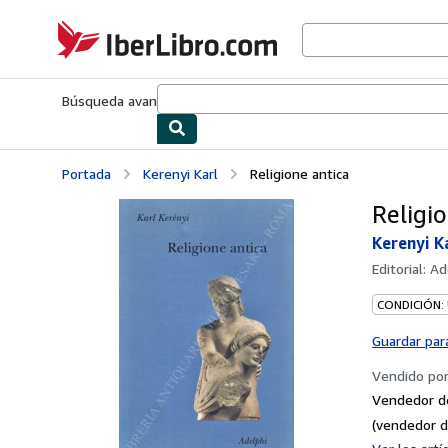
Pasar al contenido principal
IberLibro.com
Búsqueda avanzada
Colecciones
Libros antiguos
Arte y colecc
Portada
Kerenyi Karl
Religione antica
Religi
Kerenyi K
Editorial:
Ad
CONDICIÓN:
Guardar par
Vendido po
Vendedor d
(vendedor d