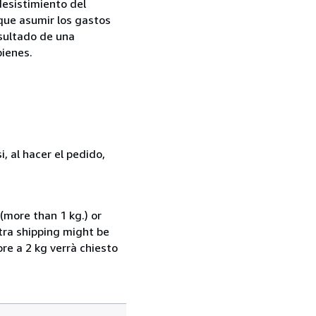
desistimiento del
 que asumir los gastos
esultado de una
bienes.
, al hacer el pedido,
(more than 1 kg.) or
xtra shipping might be
ore a 2 kg verrà chiesto