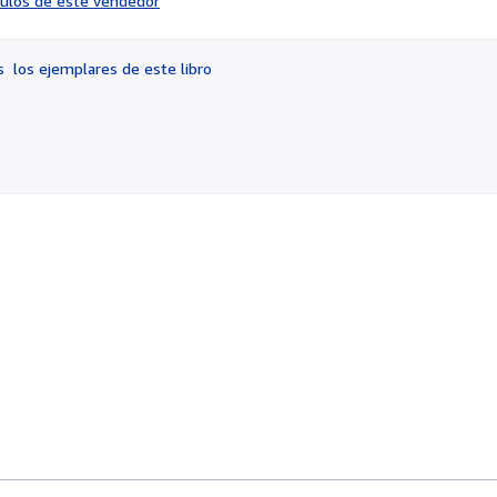
ículos de este vendedor
vendedor:
3
de
os
los ejemplares de este libro
5
estrellas