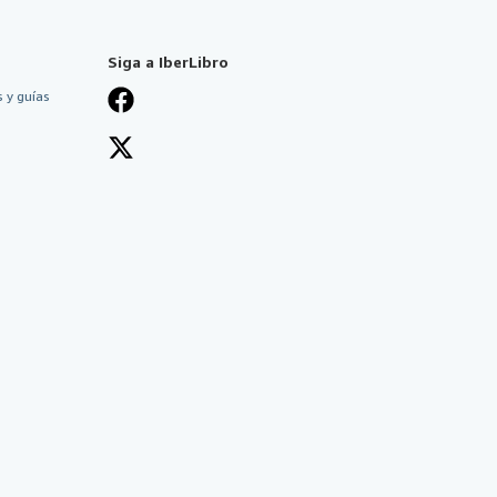
Siga a IberLibro
 y guías