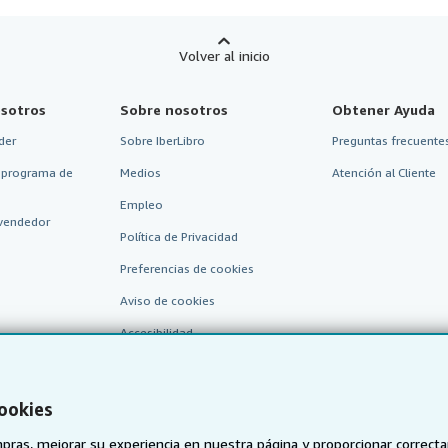
Volver al inicio
sotros
Sobre nosotros
Obtener Ayuda
der
Sobre IberLibro
Preguntas frecuentes
 programa de
Medios
Atención al Cliente
Empleo
vendedor
Política de Privacidad
Preferencias de cookies
Aviso de cookies
Accesibilidad
cookies
pras, mejorar su experiencia en nuestra página y proporcionar correc