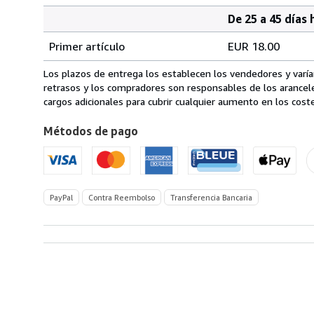
De 25 a 45 días 
Cantidad
Tarifas
del
Primer artículo
EUR 18.00
pedido
de
envío
Los plazos de entrega los establecen los vendedores y varían
de
retrasos y los compradores son responsables de los arancel
Italia
cargos adicionales para cubrir cualquier aumento en los coste
a
Métodos de pago
Estados
Unidos
de
America
PayPal
Contra Reembolso
Transferencia Bancaria