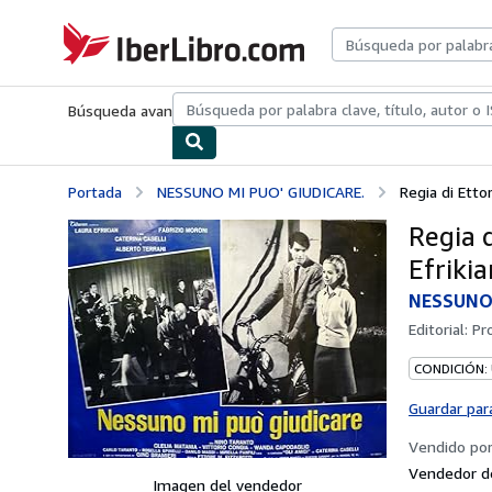
Pasar al contenido principal
IberLibro.com
Búsqueda avanzada
Colecciones
Libros antiguos
Arte y colecc
Portada
NESSUNO MI PUO' GIUDICARE.
Regia di Ettor
Regia d
Efrikia
NESSUNO 
Editorial:
Pr
CONDICIÓN:
Guardar par
Vendido po
Vendedor d
Imagen del vendedor