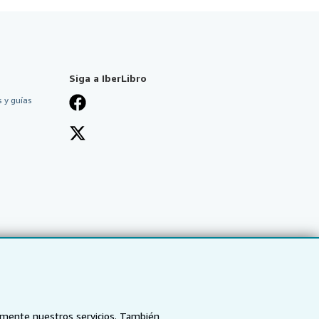
Siga a IberLibro
 y guías
tamente nuestros servicios. También