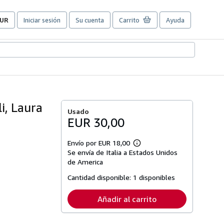
UR
Iniciar sesión
Su cuenta
Carrito
Ayuda
referencias
e
ompra
el
itio.
li, Laura
Usado
EUR 30,00
Envío por EUR 18,00
Más
Se envía de Italia a Estados Unidos
información
sobre
de America
las
tarifas
Cantidad disponible:
1 disponibles
de
envío
Añadir al carrito