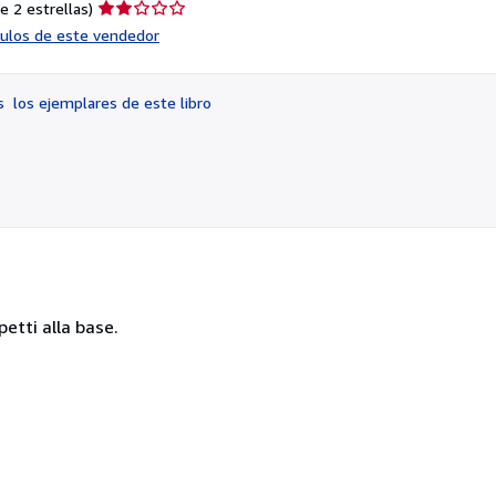
Calificación
e 2 estrellas)
del
ículos de este vendedor
vendedor:
2
de
os
los ejemplares de este libro
5
estrellas
petti alla base.