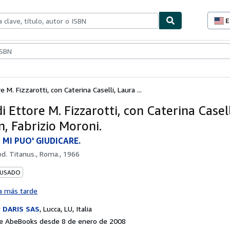
E
P
d
c
ionismo
Vendedores
Comenzar a vender
d
s
e M. Fizzarotti, con Caterina Caselli, Laura ...
i Ettore M. Fizzarotti, con Caterina Casel
n, Fabrizio Moroni.
MI PUO' GIUDICARE.
od. Titanus., Roma., 1966
 USADO
a más tarde
r
DARIS SAS
,
Lucca, LU, Italia
e AbeBooks desde 8 de enero de 2008