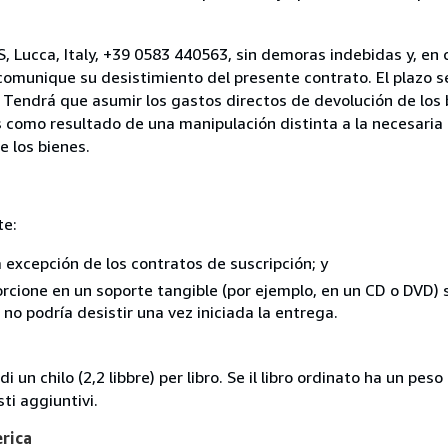
, Lucca, Italy, +39 0583 440563, sin demoras indebidas y, en 
comunique su desistimiento del presente contrato. El plazo s
 Tendrá que asumir los gastos directos de devolución de los 
s como resultado de una manipulación distinta a la necesaria 
e los bienes.
te:
a excepción de los contratos de suscripción; y
rcione en un soporte tangible (por ejemplo, en un CD o DVD) si
o podría desistir una vez iniciada la entrega.
i un chilo (2,2 libbre) per libro. Se il libro ordinato ha un pe
i aggiuntivi.
erica