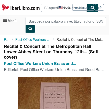
Pasar al contenido principal
IberLibro.com
EUR
Iniciar sesión
Preferencias
de
compra
Menú
del
sitio.
Mi cuenta
Portada
Post Office Workers Union Brass and Reed Band
Recital & Concert at The Metropolitan Hall Lower Abbey Street on...
Recital & Concert at The Metropolitan Hall
Consultar mis pedidos
Lower Abbey Street on Thursday, 12th... (Soft
Búsqueda avanzada
cover)
Post Office Workers Union Brass and...
Colecciones
Editorial:
Post Office Workers Union Brass and Reed Band, 1945
Libros antiguos
Arte y coleccionismo
Vendedores
Comenzar a vender
Ayuda