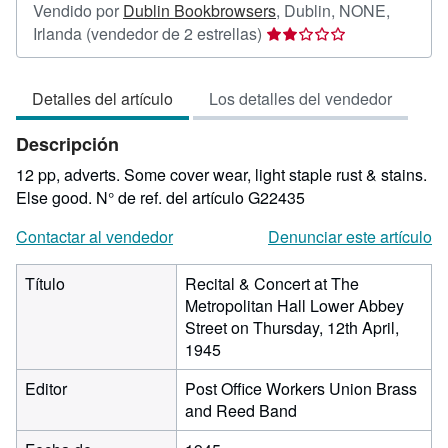
Vendido por
Dublin Bookbrowsers
,
Dublin, NONE,
Calificación
Irlanda
(vendedor de 2 estrellas)
del
vendedor:
Detalles del artículo
Los detalles del vendedor
2
de
Descripción
5
estrellas
12 pp, adverts. Some cover wear, light staple rust & stains.
Else good.
N° de ref. del artículo G22435
Contactar al vendedor
Denunciar este artículo
Título
Recital & Concert at The
Metropolitan Hall Lower Abbey
Street on Thursday, 12th April,
1945
Editor
Post Office Workers Union Brass
and Reed Band