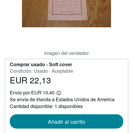
CERRAR
Imagen del vendedor
Comprar usado -
Soft cover
Condición: Usado - Aceptable
EUR 22,13
Precio
EUR
Envío por EUR 10,40
22,13
Más
Se envía de Irlanda a Estados Unidos de America
información
sobre
Cantidad disponible: 1 disponibles
las
tarifas
de
Añadir al carrito
envío