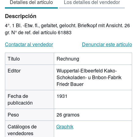
Detalles del artículo
Los detalles del vendedor
3
de
Descripción
5
estrellas
4°. 1 Bl. -Etw. fl., gefaltet, gelocht. Briefkopf mit Ansicht. 26
gr.
N° de ref. del artículo 61883
Contactar al vendedor
Denunciar este artículo
Título
Rechnung
Editor
Wuppertal-Elbeerfeld Kako-
Schokoladen- u Bnbon-Fabrik
Friedr Bauer
Fecha de
1931
publicación
Peso
26 gramos
Catálogos de
Graphik
vendedores