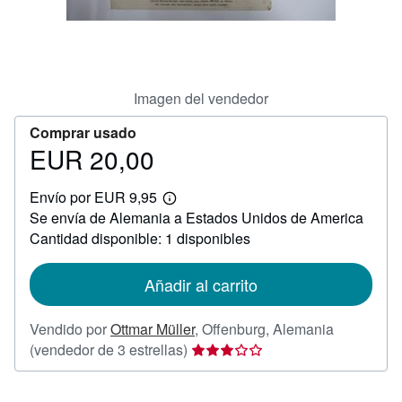
CERRAR
Imagen del vendedor
Comprar usado
EUR 20,00
Precio
EUR
Envío por EUR 9,95
20,00
Más
Se envía de Alemania a Estados Unidos de America
información
sobre
Cantidad disponible: 1 disponibles
las
tarifas
de
Añadir al carrito
envío
Vendido por
Ottmar Müller
,
Offenburg, Alemania
Calificación
(vendedor de 3 estrellas)
del
vendedor: