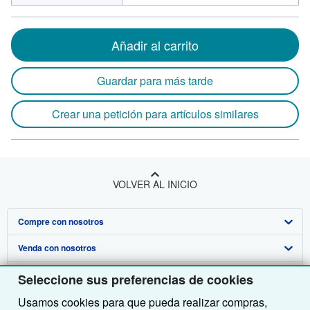
Añadir al carrito
Guardar para más tarde
Crear una petición para artículos similares
VOLVER AL INICIO
Compre con nosotros
Venda con nosotros
Búsqueda avanzada
Sobre nosotros
Colecciones
Comenzar a vender
Seleccione sus preferencias de cookies
Usamos cookies para que pueda realizar compras,
Obtener Ayuda
Mi cuenta
Únase a nuestro programa de afiliados
Sobre IberLibro