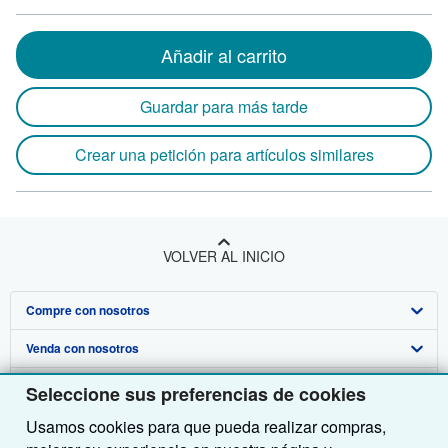
Añadir al carrito
Guardar para más tarde
Crear una petición para artículos similares
VOLVER AL INICIO
Compre con nosotros
Venda con nosotros
Búsqueda avanzada
Sobre nosotros
Colecciones
Comenzar a vender
Seleccione sus preferencias de cookies
Usamos cookies para que pueda realizar compras,
Obtener Ayuda
Mi cuenta
Únase a nuestro programa de afiliados
Sobre IberLibro