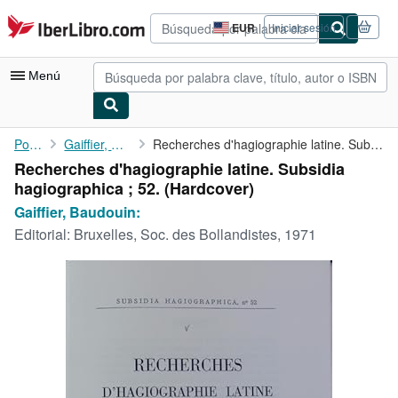
Pasar al contenido principal
IberLibro.com
EUR
Iniciar sesión
Preferencias
de
compra
Menú
del
sitio.
Mi cuenta
Portada
Gaiffier, Baudouin:
Recherches d'hagiographie latine. Subsidia hagiographica ; 52.
Recherches d'hagiographie latine. Subsidia
Consultar mis pedidos
hagiographica ; 52. (Hardcover)
Búsqueda avanzada
Gaiffier, Baudouin:
Editorial:
Bruxelles, Soc. des Bollandistes, 1971
Colecciones
Libros antiguos
Arte y coleccionismo
Vendedores
Comenzar a vender
Ayuda