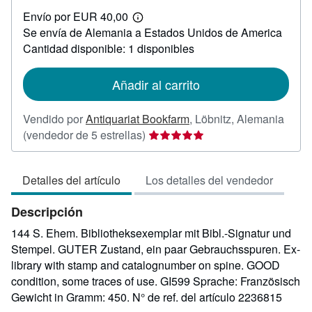
EUR
Envío por EUR 40,00
24,99
Más
Se envía de Alemania a Estados Unidos de America
información
sobre
Cantidad disponible: 1 disponibles
las
tarifas
de
Añadir al carrito
envío
Vendido por
Antiquariat Bookfarm
,
Löbnitz, Alemania
Calificación
(vendedor de 5 estrellas)
del
vendedor:
Detalles del artículo
Los detalles del vendedor
5
de
Descripción
5
estrellas
144 S. Ehem. Bibliotheksexemplar mit Bibl.-Signatur und
Stempel. GUTER Zustand, ein paar Gebrauchsspuren. Ex-
library with stamp and catalognumber on spine. GOOD
condition, some traces of use. GI599 Sprache: Französisch
Gewicht in Gramm: 450.
N° de ref. del artículo 2236815