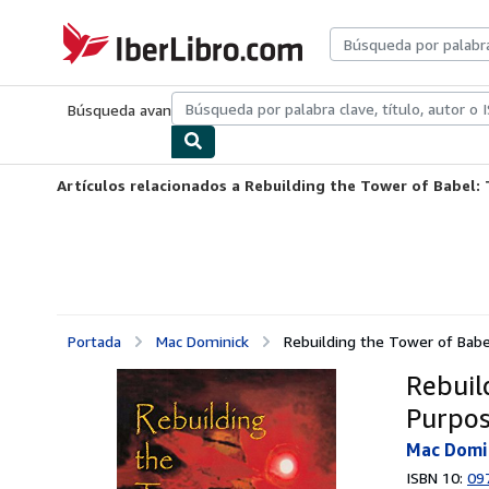
Pasar al contenido principal
IberLibro.com
Búsqueda avanzada
Colecciones
Libros antiguos
Arte y colecc
Artículos relacionados a Rebuilding the Tower of Babel: 
Portada
Mac Dominick
Rebuilding the Tower of Babel
Rebuil
Purpos
Mac Domi
ISBN 10:
09