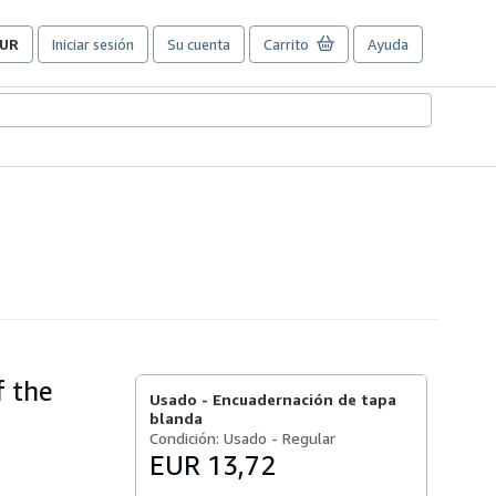
UR
Iniciar sesión
Su cuenta
Carrito
Ayuda
referencias
e
ompra
el
itio.
f the
Usado -
Encuadernación de tapa
blanda
Condición: Usado - Regular
EUR 13,72