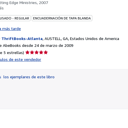
tting Edge Ministries, 2007
és
 USADO - REGULAR
ENCUADERNACIÓN DE TAPA BLANDA
a más tarde
r
ThriftBooks-Atlanta
,
AUSTELL, GA, Estados Unidos de America
e AbeBooks desde 24 de marzo de 2009
Calificación
e 5 estrellas)
del
ículos de este vendedor
vendedor:
5
de
os
los ejemplares de este libro
5
estrellas