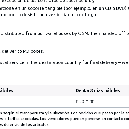
a excepción de los contratos de suscripción; y
rcione en un soporte tangible (por ejemplo, en un CD o DVD) si
o podría desistir una vez iniciada la entrega.
distributed from our warehouses by OSM, then handed off to
 deliver to PO boxes.
tal service in the destination country for final delivery – we
hábiles
De 4 a 8 días hábiles
EUR 0.00
 según el transportista y la ubicación. Los pedidos que pasan por la 
es o tarifas asociadas. Los vendedores pueden ponerse en contacto co
s de envío de los artículos.