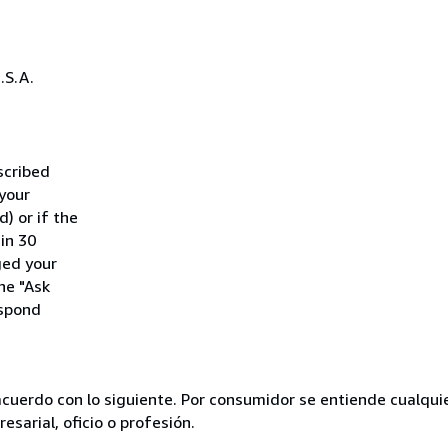
.S.A.
scribed
 your
) or if the
hin 30
ged your
he "Ask
espond
acuerdo con lo siguiente. Por consumidor se entiende cualqui
esarial, oficio o profesión.