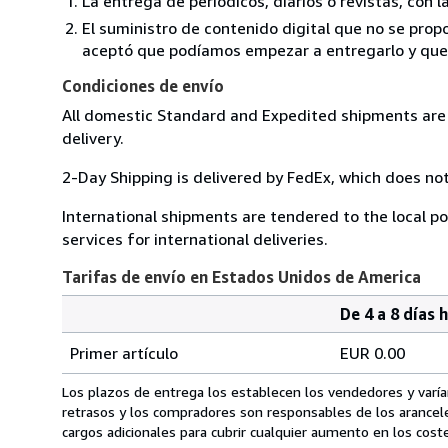
La entrega de periódicos, diarios o revistas, con l
El suministro de contenido digital que no se propo
aceptó que podíamos empezar a entregarlo y que n
Condiciones de envío
All domestic Standard and Expedited shipments are 
delivery.
2-Day Shipping is delivered by FedEx, which does not
International shipments are tendered to the local pos
services for international deliveries.
Tarifas de envío en Estados Unidos de America
De 4 a 8 días 
Cantidad
Tarifas
del
Primer artículo
EUR 0.00
pedido
de
envío
Los plazos de entrega los establecen los vendedores y varían
en
retrasos y los compradores son responsables de los arancel
Estados
cargos adicionales para cubrir cualquier aumento en los coste