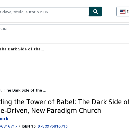
E
P
d
c
ionismo
Vendedores
Comenzar a vender
d
s
The Dark Side of the...
: The Dark Side of the ...
ding the Tower of Babel: The Dark Side o
e-Driven, New Paradigm Church
nick
76816717
/
ISBN 13:
9780976816713