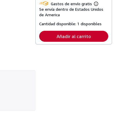
Gastos de envío gratis
Más
Se envía dentro de Estados Unidos
información
sobre
de America
las
tarifas
Cantidad disponible:
1 disponibles
de
envío
Añadir al carrito