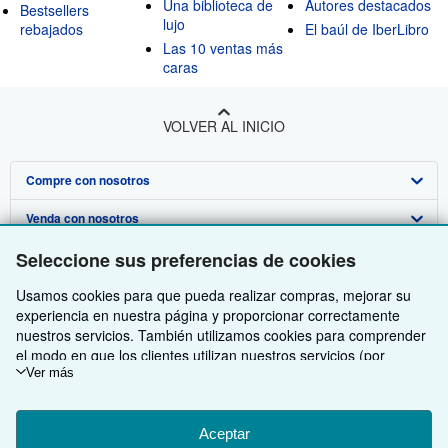
Una biblioteca de
Autores destacados
Bestsellers
lujo
rebajados
El baúl de IberLibro
Las 10 ventas más
caras
VOLVER AL INICIO
Compre con nosotros
Venda con nosotros
Búsqueda avanzada
Sobre nosotros
Seleccione sus preferencias de cookies
Colecciones
Comenzar a vender
Obtener Ayuda
Usamos cookies para que pueda realizar compras, mejorar su
Mi cuenta
Únase a nuestro programa de afiliados
Sobre IberLibro
experiencia en nuestra página y proporcionar correctamente
Otras compañías de AbeBooks
Mis pedidos
Recomiende un vendedor
Medios
Preguntas frecuentes y guías
nuestros servicios. También utilizamos cookies para comprender
el modo en que los clientes utilizan nuestros servicios (por
Siga a IberLibro
Ver carrito
Empleo
Atención al Cliente
AbeBooks.com
ejemplo, midiendo las visitas al sitio) y así poder realizar mejoras.
Ver más
Si está de acuerdo, también utilizaremos cookies de terceros
Política de Privacidad
AbeBooks.co.uk
para mostrar contenido relevante en los anuncios y medir el
rendimiento de los mismos. Elija Rechazar si noestá de acuerdo
Aceptar
Preferencias de cookies
AbeBooks.de