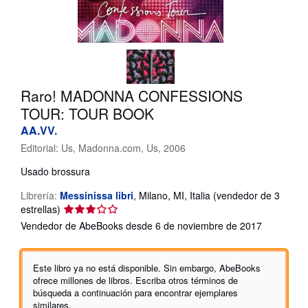
CERRAR
Raro! MADONNA CONFESSIONS
TOUR: TOUR BOOK
AA.VV.
Editorial:
Us, Madonna.com, Us, 2006
Usado
brossura
Librería:
Messinissa libri
,
Milano, MI, Italia
(vendedor de 3
Calificación
estrellas)
del
Vendedor de AbeBooks desde 6 de noviembre de 2017
vendedor:
3
de
Este libro ya no está disponible. Sin embargo, AbeBooks
5
ofrece millones de libros. Escriba otros términos de
estrellas
búsqueda a continuación para encontrar ejemplares
similares.