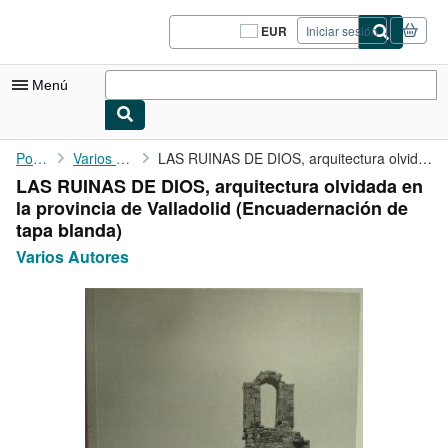
Pasar al contenido principal
IberLibro.com
EUR
Iniciar sesión
Preferencias
de
compra
Menú
del
sitio.
Mi cuenta
Portada
Varios Autores
LAS RUINAS DE DIOS, arquitectura olvidada en la provincia de ...
LAS RUINAS DE DIOS, arquitectura olvidada en
Consultar mis pedidos
la provincia de Valladolid (Encuadernación de
Cerrar sesión
tapa blanda)
Varios Autores
Búsqueda avanzada
Colecciones
Libros antiguos
Arte y coleccionismo
Vendedores
Comenzar a vender