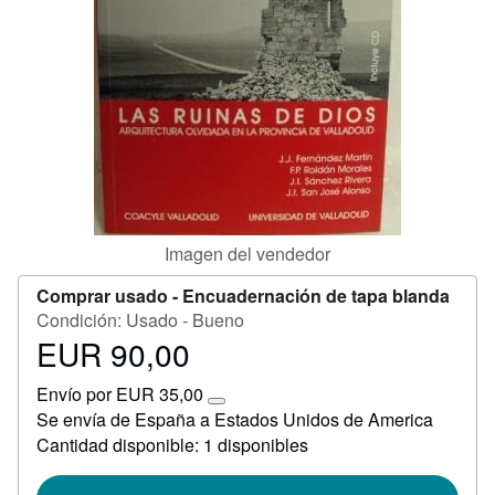
Ayuda
CERRAR
Imagen del vendedor
Comprar usado -
Encuadernación de tapa blanda
Condición: Usado - Bueno
EUR 90,00
Precio
EUR
Envío por EUR 35,00
90,00
Más
Se envía de España a Estados Unidos de America
información
Cantidad disponible: 1 disponibles
sobre
las
tarifas
de