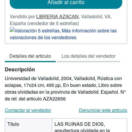
Añadir al carrito
envío
Vendido por
LIBRERIA AZACAN
,
Valladolid, VA,
Calificación
España
(vendedor de 5 estrellas)
del
vendedor:
5
de
Detalles del artículo
Los detalles del vendedor
5
estrellas
Descripción
Universidad de Valladolid, 2004, Valladolid, Rústica con
solapas, 17x24 cm, 495 pp, En buen estado, Libro sobre
obras olvidadas en la provincia de Valladolid. Español.
N°
de ref. del artículo AZA22656
Contactar al vendedor
Denunciar este artículo
Título
LAS RUINAS DE DIOS,
arquitectura olvidada en la