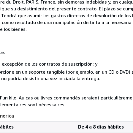
e du Droit, PARIS, France, sin demoras indebidas y, en cualqu
que su desistimiento del presente contrato. El plazo se cump
 Tendrá que asumir los gastos directos de devolución de los 
s como resultado de una manipulación distinta a la necesaria 
e los bienes.
te:
a excepción de los contratos de suscripción; y
rcione en un soporte tangible (por ejemplo, en un CD o DVD) si
o podría desistir una vez iniciada la entrega.
e d'un kilo. Au cas où livres commandés seraient particulièrem
plémentaires sont nécessaires.
merica
hábiles
De 4 a 8 días hábiles