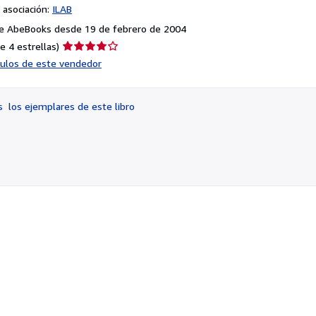
asociación:
ILAB
e AbeBooks desde 19 de febrero de 2004
Calificación
e 4 estrellas)
del
ículos de este vendedor
vendedor:
4
de
os
los ejemplares de este libro
5
estrellas