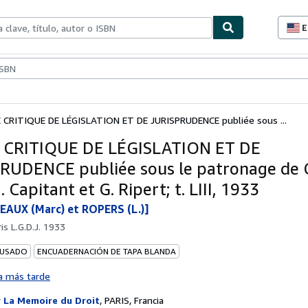
E
P
d
c
ionismo
Vendedores
Comenzar a vender
d
s
 CRITIQUE DE LÉGISLATION ET DE JURISPRUDENCE publiée sous ...
 CRITIQUE DE LÉGISLATION ET DE
RUDENCE publiée sous le patronage de C
 Capitant et G. Ripert; t. LIII, 1933
AUX (Marc) et ROPERS (L.)]
is L.G.D.J. 1933
 USADO
ENCUADERNACIÓN DE TAPA BLANDA
a más tarde
r
La Memoire du Droit
,
PARIS, Francia