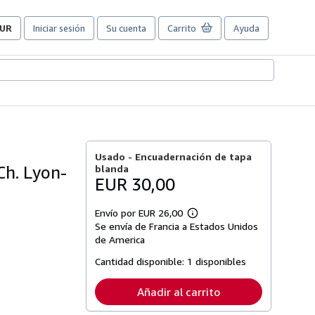
UR
Iniciar sesión
Su cuenta
Carrito
Ayuda
referencias
e
ompra
el
itio.
Usado -
Encuadernación de tapa
h. Lyon-
blanda
EUR 30,00
Envío por EUR 26,00
Más
Se envía de Francia a Estados Unidos
información
sobre
de America
las
tarifas
Cantidad disponible:
1 disponibles
de
envío
Añadir al carrito