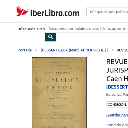
Pasar al contenido principal
IberLibro.com
Búsqueda avanzada
Colecciones
Libros antiguos
Arte y colecc
Portada
[DESSERTEAUX (Marc) et ROPERS (L.)]
REVUE
REVUE
JURISP
Caen H.
[DESSERTE
Editorial:
Par
CONDICIÓN:
Guardar par
Vendido po