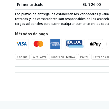
Tarifas
del
Primer artículo
EUR 26.00
pedido
de
envío
Los plazos de entrega los establecen los vendedores y varían
de
retrasos y los compradores son responsables de los arancel
Francia
cargos adicionales para cubrir cualquier aumento en los coste
a
Métodos de pago
Estados
Unidos
de
America
Cheque
Giro Postal
Dinero en Efectivo
PayPal
Letra de Ca