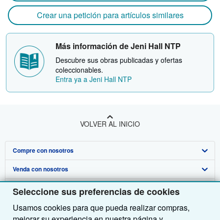
Crear una petición para artículos similares
Más información de Jeni Hall NTP
Descubre sus obras publicadas y ofertas
coleccionables.
Entra ya a Jeni Hall NTP
VOLVER AL INICIO
Compre con nosotros
Venda con nosotros
Búsqueda avanzada
Sobre nosotros
Colecciones
Comenzar a vender
Seleccione sus preferencias de cookies
Usamos cookies para que pueda realizar compras,
Obtener Ayuda
Mi cuenta
Únase a nuestro programa de afiliados
Sobre IberLibro
mejorar su experiencia en nuestra página y