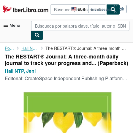
Pasar al contenido principal
IberLibro.com
EUR
Iniciar sesión
Preferencias
de
compra
Menú
del
sitio.
Mi cuenta
Portada
Hall NTP, Jeni
The RESTART® Journal: A three-month daily journal to track your ...
The RESTART® Journal: A three-month daily
Consultar mis pedidos
journal to track your progress and... (Paperback)
Búsqueda avanzada
Hall NTP, Jeni
Editorial:
CreateSpace Independent Publishing Platform, 2018
Colecciones
Libros antiguos
Arte y coleccionismo
Vendedores
Comenzar a vender
Ayuda