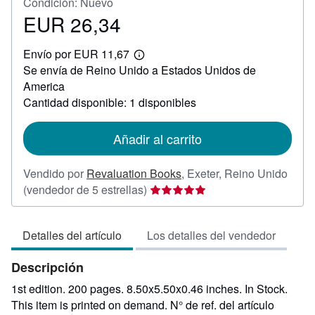
Condición: Nuevo
EUR 26,34
Precio
EUR
Envío por EUR 11,67
26,34
Más
Se envía de Reino Unido a Estados Unidos de
información
sobre
America
las
Cantidad disponible: 1 disponibles
tarifas
de
envío
Añadir al carrito
Vendido por
Revaluation Books
,
Exeter, Reino Unido
Calificación
(vendedor de 5 estrellas)
del
vendedor:
Detalles del artículo
Los detalles del vendedor
5
de
Descripción
5
estrellas
1st edition. 200 pages. 8.50x5.50x0.46 inches. In Stock.
This item is printed on demand.
N° de ref. del artículo