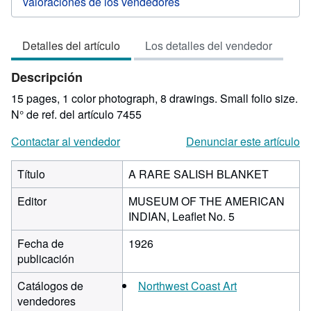
1
de
Detalles del artículo
Los detalles del vendedor
5
estrellas
Descripción
15 pages, 1 color photograph, 8 drawings. Small folio size.
N° de ref. del artículo 7455
Contactar al vendedor
Denunciar este artículo
Título
A RARE SALISH BLANKET
Editor
MUSEUM OF THE AMERICAN
INDIAN, Leaflet No. 5
Fecha de
1926
publicación
Catálogos de
Northwest Coast Art
vendedores