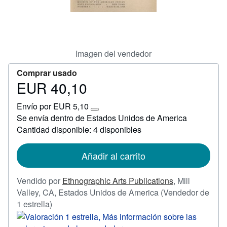
Ayuda
CERRAR
Imagen del vendedor
Comprar usado
EUR 40,10
Precio
EUR
Envío por EUR 5,10
40,10
Más
Se envía dentro de Estados Unidos de America
información
Cantidad disponible: 4 disponibles
sobre
las
tarifas
de
Añadir al carrito
envío
Vendido por
Ethnographic Arts Publications
,
Mill
Valley, CA, Estados Unidos de America
(Vendedor de
Calificación
1 estrella)
del
vendedor: