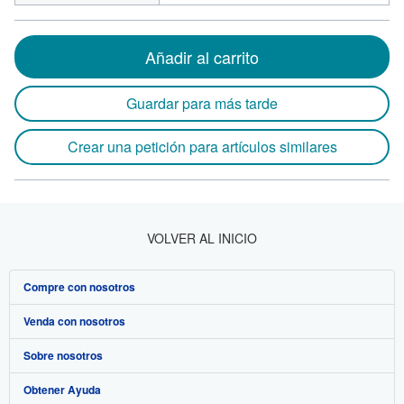
Añadir al carrito
Guardar para más tarde
Crear una petición para artículos similares
VOLVER AL INICIO
Compre con nosotros
Venda con nosotros
Búsqueda avanzada
Sobre nosotros
Colecciones
Comenzar a vender
Obtener Ayuda
Mi cuenta
Únase a nuestro programa de afiliados
Sobre IberLibro