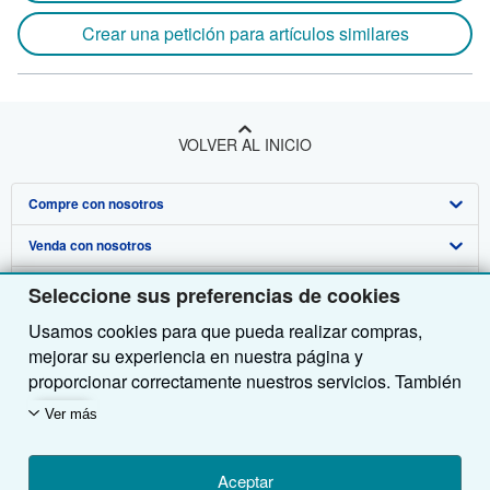
Crear una petición para artículos similares
VOLVER AL INICIO
Compre con nosotros
Venda con nosotros
Búsqueda avanzada
Sobre nosotros
Colecciones
Comenzar a vender
Seleccione sus preferencias de cookies
Usamos cookies para que pueda realizar compras,
Obtener Ayuda
Mi cuenta
Únase a nuestro programa de afiliados
Sobre IberLibro
mejorar su experiencia en nuestra página y
Otras compañías de AbeBooks
Mis pedidos
Recomiende un vendedor
Medios
Preguntas frecuentes y guías
proporcionar correctamente nuestros servicios. También
utilizamos cookies para comprender el modo en que los
Siga a IberLibro
Ver carrito
Empleo
Atención al Cliente
AbeBooks.com
Ver más
clientes utilizan nuestros servicios (por ejemplo,
midiendo las visitas al sitio) y así poder realizar
Política de Privacidad
AbeBooks.co.uk
mejoras. Si está de acuerdo, también utilizaremos
Aceptar