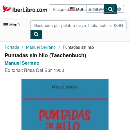
Pasar al contenido principal
IberLibro.com
EUR
Iniciar sesión
Preferencias
de
compra
Menú
del
sitio.
Mi cuenta
Portada
Manuel Serrano
Puntadas sin hilo
Puntadas sin hilo (Taschenbuch)
Consultar mis pedidos
Manuel Serrano
Búsqueda avanzada
Editorial:
Brisa Del Sur, 1900
Colecciones
Libros antiguos
Arte y coleccionismo
Vendedores
Comenzar a vender
Ayuda