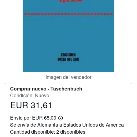
CERRAR
Imagen del vendedor
Comprar nuevo -
Taschenbuch
Condición: Nuevo
EUR 31,61
Precio
EUR
Envío por EUR 65,00
31,61
Más
Se envía de Alemania a Estados Unidos de America
información
sobre
Cantidad disponible: 2 disponibles
las