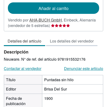
tarifas
de
Añadir al carrito
envío
Vendido por
AHA-BUCH GmbH
,
Einbeck, Alemania
Calificación
(vendedor de 5 estrellas)
del
vendedor:
Detalles del artículo
Los detalles del vendedor
5
de
Descripción
5
estrellas
Neuware.
N° de ref. del artículo 9781915532176
Contactar al vendedor
Denunciar este artículo
Título
Puntadas sin hilo
Editor
Brisa Del Sur
Fecha de
1900
publicación