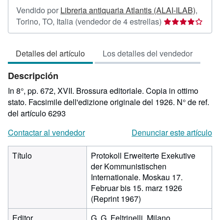
Vendido por
Libreria antiquaria Atlantis (ALAI-ILAB)
,
Calificación
Torino, TO, Italia
(vendedor de 4 estrellas)
del
vendedor:
Detalles del artículo
Los detalles del vendedor
4
de
Descripción
5
estrellas
In 8°, pp. 672, XVII. Brossura editoriale. Copia in ottimo
stato. Facsimile dell'edizione originale del 1926.
N° de ref.
del artículo 6293
Contactar al vendedor
Denunciar este artículo
Título
Protokoll Erweiterte Exekutive
der Kommunistischen
Internationale. Moskau 17.
Februar bis 15. marz 1926
(Reprint 1967)
Editor
G. G. Feltrinelli, Milano