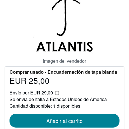
CERRAR
Imagen del vendedor
Comprar usado -
Encuadernación de tapa blanda
EUR 25,00
Precio
EUR
Envío por EUR 29,00
25,00
Más
Se envía de Italia a Estados Unidos de America
información
sobre
Cantidad disponible: 1 disponibles
las
tarifas
de
Añadir al carrito
envío