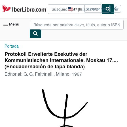
Pasar al contenido principal
IberLibro.com
EUR
Iniciar sesión
Preferencias
de
compra
Menú
del
sitio.
Mi cuenta
Portada
Protokoll Erweiterte Exekutive der
Consultar mis pedidos
Kommunistischen Internationale. Moskau 17....
Búsqueda avanzada
(Encuadernación de tapa blanda)
Editorial:
G. G. Feltrinelli, Milano, 1967
Colecciones
Libros antiguos
Arte y coleccionismo
Vendedores
Comenzar a vender
Ayuda