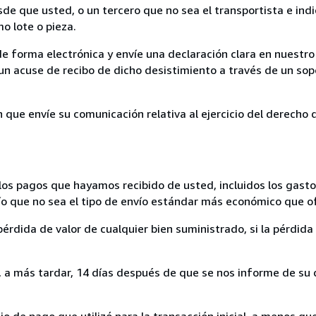
sde que usted, o un tercero que no sea el transportista e ind
mo lote o pieza.
de forma electrónica y envíe una declaración clara en nuestro
un acuse de recibo de dicho desistimiento a través de un sop
n que envíe su comunicación relativa al ejercicio del derecho
los pagos que hayamos recibido de usted, incluidos los gasto
nvío que no sea el tipo de envío estándar más económico que 
rdida de valor de cualquier bien suministrado, si la pérdida 
a más tardar, 14 días después de que se nos informe de su d
 de pago que utilizó para la transacción inicial, a menos q