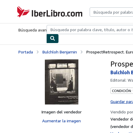
Pasar al contenido principal
IberLibro.com
Búsqueda avanzada
Colecciones
Libros antiguos
Arte y colecc
Portada
Bulchloh Benjamin
ProspectRetrospect. Eu
Prospe
Bulchloh 
Editorial:
Wa
CONDICIÓN:
Guardar par
Imagen del vendedor
Vendido po
Vendedor d
Aumentar la imagen
(vendedor d