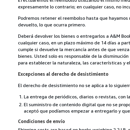
expresamente lo contrario; en cualquier caso, no in
Podremos retener el reembolso hasta que hayamos re
devuelto, lo que ocurra primero.
Deberá devolver los bienes o entregarlos a A&M Book
cualquier caso, en un plazo máximo de 14 días a part
cumple si devuelve la mercancía antes de que venza 
bienes. Usted solo es responsable de la disminución 
para establecer la naturaleza, las características y 
Excepciones al derecho de desistimiento
El derecho de desistimiento no se aplica a lo siguien
La entrega de periódicos, diarios o revistas, con l
El suministro de contenido digital que no se propo
aceptó que podíamos empezar a entregarlo y que n
Condiciones de envío
Shipping costs are based on books weighing 2.2 LB, o