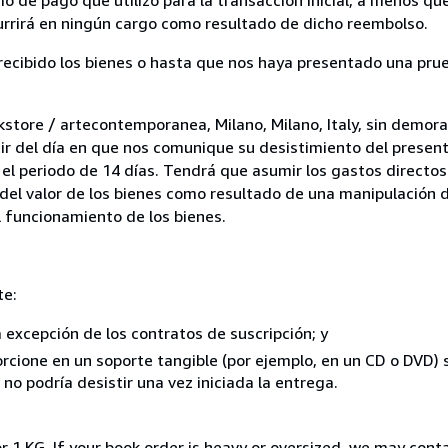
currirá en ningún cargo como resultado de dicho reembolso.
cibido los bienes o hasta que nos haya presentado una prue
store / artecontemporanea, Milano, Milano, Italy, sin demora
ir del día en que nos comunique su desistimiento del present
el periodo de 14 días. Tendrá que asumir los gastos directos
del valor de los bienes como resultado de una manipulación d
el funcionamiento de los bienes.
te:
a excepción de los contratos de suscripción; y
rcione en un soporte tangible (por ejemplo, en un CD o DVD) si
o podría desistir una vez iniciada la entrega.
r 1 KG. If your book order is heavy or oversized, we may cont