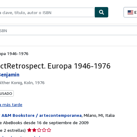
E
P
d
c
ionismo
Vendedores
Comenzar a vender
d
s
ropa 1946-1976
ctRetrospect. Europa 1946-1976
Benjamin
lther Konig, Koln, 1976
 USADO
a más tarde
r
A&M Bookstore / artecontemporanea
,
Milano, MI, Italia
e AbeBooks desde 16 de septiembre de 2009
Calificación
e 2 estrellas)
del