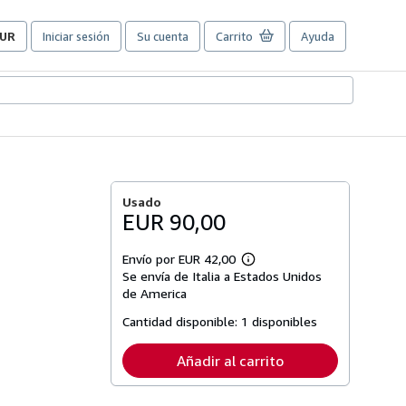
UR
Iniciar sesión
Su cuenta
Carrito
Ayuda
referencias
e
ompra
el
itio.
Usado
EUR 90,00
Envío por EUR 42,00
Más
Se envía de Italia a Estados Unidos
información
sobre
de America
las
tarifas
Cantidad disponible:
1 disponibles
de
envío
Añadir al carrito