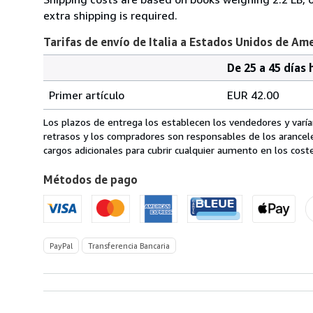
extra shipping is required.
Tarifas de envío de Italia a Estados Unidos de Am
De 25 a 45 días 
Cantidad
Tarifas
del
Primer artículo
EUR 42.00
pedido
de
envío
Los plazos de entrega los establecen los vendedores y varían
de
retrasos y los compradores son responsables de los arancel
Italia
cargos adicionales para cubrir cualquier aumento en los coste
a
Métodos de pago
Estados
Unidos
de
America
PayPal
Transferencia Bancaria