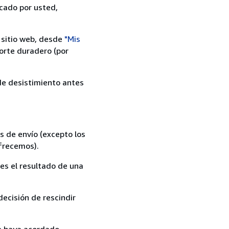
icado por usted,
 sitio web, desde
"Mis
orte duradero (por
 de desistimiento antes
s de envío (excepto los
ofrecemos).
es el resultado de una
ecisión de rescindir
ue haya acordado