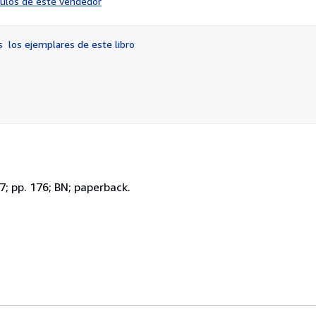
ículos de este vendedor
vendedor:
2
de
os
los ejemplares de este libro
5
estrellas
7; pp. 176; BN; paperback.