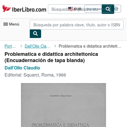
Pasar al contenido principal
IberLibro.com
EUR
Iniciar sesión
Preferencias
de
compra
Menú
del
sitio.
Mi cuenta
Portada
Dall'Olio Claudio
Problematica e didattica architettonica
Problematica e didattica architettonica
Consultar mis pedidos
(Encuadernación de tapa blanda)
Búsqueda avanzada
Dall'Olio Claudio
Editorial:
Squarci, Roma, 1966
Colecciones
Libros antiguos
Arte y coleccionismo
Vendedores
Comenzar a vender
Ayuda