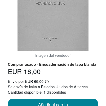
CERRAR
Imagen del vendedor
Comprar usado -
Encuadernación de tapa blanda
EUR 18,00
Precio
EUR
Envío por EUR 65,00
18,00
Más
Se envía de Italia a Estados Unidos de America
información
sobre
Cantidad disponible: 1 disponibles
las
tarifas
de
Añadir al carrito
envío