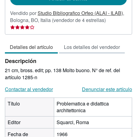
Vendido por
Studio Bibliografico Orfeo (ALAI - ILAB)
,
Calificación
Bologna, BO, Italia
(vendedor de 4 estrellas)
del
vendedor:
4
Detalles del artículo
Los detalles del vendedor
de
5
Descripción
estrellas
21 cm, bross. edit; pp. 138 Molto buono.
N° de ref. del
artículo 1285-n
Contactar al vendedor
Denunciar este artículo
Título
Problematica e didattica
architettonica
Editor
Squarci, Roma
Fecha de
1966