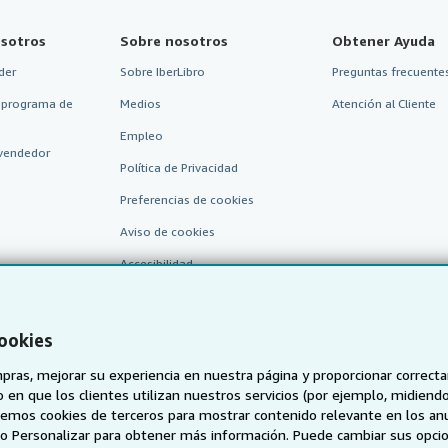
sotros
Sobre nosotros
Obtener Ayuda
der
Sobre IberLibro
Preguntas frecuentes
 programa de
Medios
Atención al Cliente
Empleo
vendedor
Política de Privacidad
Preferencias de cookies
Aviso de cookies
Accesibilidad
cookies
pras, mejorar su experiencia en nuestra página y proporcionar correc
 que los clientes utilizan nuestros servicios (por ejemplo, midiendo las
aremos cookies de terceros para mostrar contenido relevante en los an
o o Personalizar para obtener más información. Puede cambiar sus opci
AbeBooks.de
AbeBooks.fr
AbeBooks.it
AbeBooks Aus/