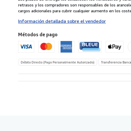
de
retrasos y los compradores son responsables de los arancel
España
cargos adicionales para cubrir cualquier aumento en los coste
a
Información detallada sobre el vendedor
Estados
Unidos
Métodos de pago
de
America
Débito Directo (Pago Personalmente Autorizado)
Transferencia Banca