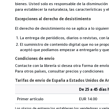
bienes. Usted solo es responsable de la disminución 
para establecer la naturaleza, las características y 
Excepciones al derecho de desistimiento
El derecho de desistimiento no se aplica a lo siguien
La entrega de periódicos, diarios o revistas, con l
El suministro de contenido digital que no se propo
aceptó que podíamos empezar a entregarlo y que n
Condiciones de envío
Contacte con la librería si desea otra forma de envío
Para otros países, consultar precios y condiciones
Tarifas de envío de España a Estados Unidos de A
De 25 a 45 días 
Cantidad
Tarifas
del
Primer artículo
EUR 14.00
pedido
de
envío
Los plazos de entrega los establecen los vendedores y varían