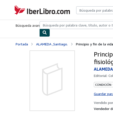
Pasar al contenido principal
IberLibro.com
Búsqueda avanzada
Colecciones
Libros antiguos
Arte y colecc
Portada
ALAMEDA ,Santiago.
Principio y fin de la vid
Princip
fisiol
ALAMEDA 
Editorial:
Co
CONDICIÓN:
Guardar par
Vendido po
Vendedor d