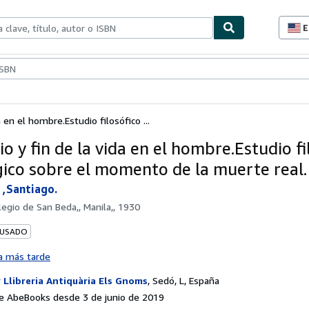
E
P
d
c
ionismo
Vendedores
Comenzar a vender
d
s
a en el hombre.Estudio filosófico ...
io y fin de la vida en el hombre.Estudio fi
ógico sobre el momento de la muerte real.
,Santiago.
legio de San Beda,, Manila,, 1930
 USADO
a más tarde
r
Llibreria Antiquària Els Gnoms
,
Sedó, L, España
e AbeBooks desde 3 de junio de 2019