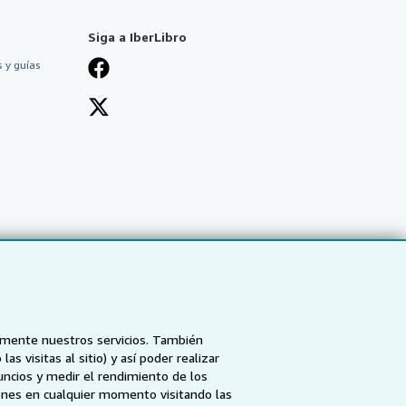
Siga a IberLibro
 y guías
tamente nuestros servicios. También
 visitas al sitio) y así poder realizar
uncios y medir el rendimiento de los
ones en cualquier momento visitando las
NZ
AbeBooks.ca
ZVAB.com