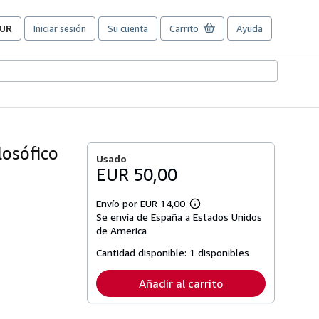
UR
Iniciar sesión
Su cuenta
Carrito
Ayuda
referencias
e
ompra
el
itio.
losófico
Usado
EUR 50,00
Envío por EUR 14,00
Más
Se envía de España a Estados Unidos
información
sobre
de America
las
tarifas
Cantidad disponible:
1 disponibles
de
envío
Añadir al carrito