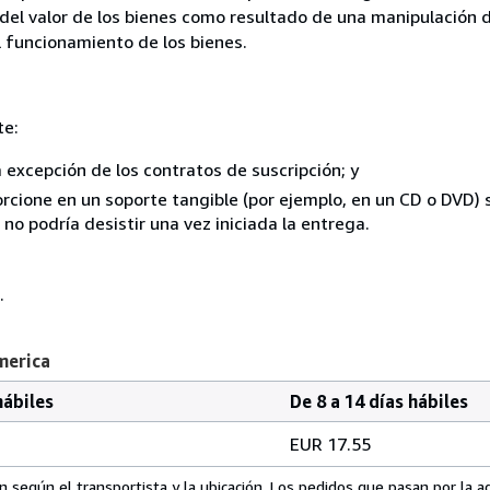
del valor de los bienes como resultado de una manipulación d
el funcionamiento de los bienes.
te:
a excepción de los contratos de suscripción; y
rcione en un soporte tangible (por ejemplo, en un CD o DVD) si
o podría desistir una vez iniciada la entrega.
.
merica
hábiles
De 8 a 14 días hábiles
EUR 17.55
 según el transportista y la ubicación. Los pedidos que pasan por la 