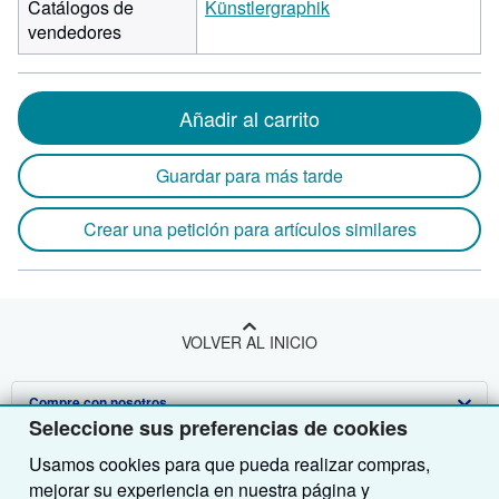
Catálogos de
Künstlergraphik
vendedores
Añadir al carrito
Guardar para más tarde
Crear una petición para artículos similares
VOLVER AL INICIO
Compre con nosotros
Seleccione sus preferencias de cookies
Venda con nosotros
Búsqueda avanzada
Usamos cookies para que pueda realizar compras,
mejorar su experiencia en nuestra página y
Sobre nosotros
Colecciones
Comenzar a vender