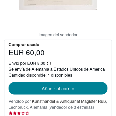
CERRAR
Imagen del vendedor
Comprar usado
EUR 60,00
Precio
EUR
Envío por EUR 8,00
60,00
Más
Se envía de Alemania a Estados Unidos de America
información
sobre
Cantidad disponible: 1 disponibles
las
tarifas
de
Añadir al carrito
envío
Vendido por
Kunsthandel & Antiquariat Magister Ruß
,
Calificación
Lechbruck, Alemania
(vendedor de 3 estrellas)
del