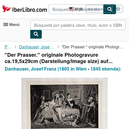
Pasar al contenido principal
IberLibro.com
EUR
Iniciar sesión
Preferencias
de
compra
Menú
del
sitio.
Mi cuenta
Portada
Danhauser, Josef Franz (1805 in Wien
"Der Prasser." originale Photogravure ca.19,5x29cm (Darstellung/...
"Der Prasser." originale Photogravure
Consultar mis pedidos
ca.19,5x29cm (Darstellung/Image size) auf...
Búsqueda avanzada
Danhauser, Josef Franz (1805 in Wien
-
1845 ebenda):
Colecciones
Libros antiguos
Arte y coleccionismo
Vendedores
Comenzar a vender
Ayuda