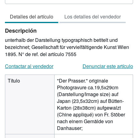
vendedor:
3
Detalles del artículo
Los detalles del vendedor
de
5
Descripción
estrellas
unterhalb der Darstellung typographisch betitelt und
bezeichnet; Gesellschaft für vervielfältigende Kunst Wien
1895.
N° de ref. del artículo 7555
Contactar al vendedor
Denunciar este artículo
Título
"Der Prasser." originale
Photogravure ca.19,5x29cm
(Darstellung/Image size) auf
Japan (23,5x32cm) auf Bütten-
Karton (28x38cm) aufgewalzt
(Chine appliqué) von Fr. Stöber
nach einem Gemälde von
Danhauser;