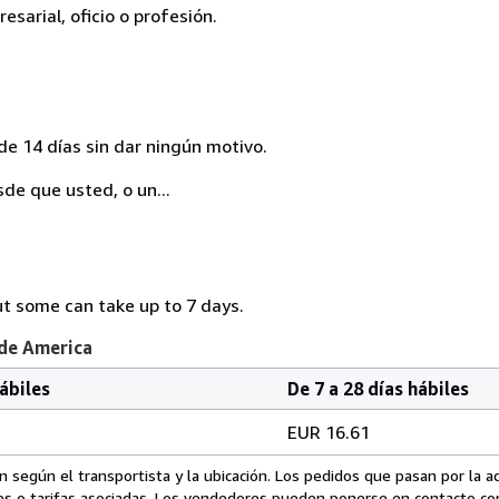
esarial, oficio o profesión.
de 14 días sin dar ningún motivo.
sde que usted, o un...
ut some can take up to 7 days.
 de America
hábiles
De 7 a 28 días hábiles
EUR 16.61
 según el transportista y la ubicación. Los pedidos que pasan por la 
es o tarifas asociadas. Los vendedores pueden ponerse en contacto co