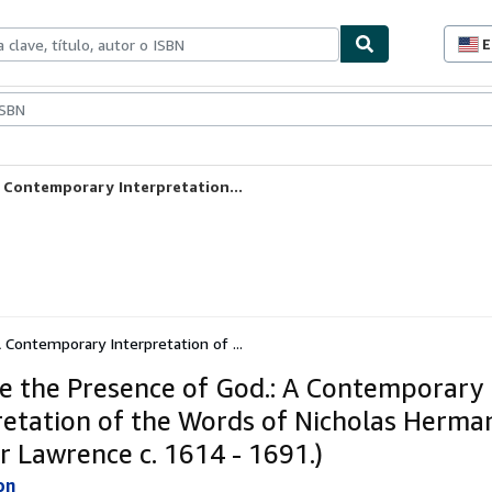
E
P
d
c
ionismo
Vendedores
Comenzar a vender
d
s
A Contemporary Interpretation...
A Contemporary Interpretation of ...
ce the Presence of God.: A Contemporary
retation of the Words of Nicholas Herman
r Lawrence c. 1614 - 1691.)
on