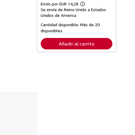
Envío por EUR 14,28
Más
Se envía de Reino Unido a Estados
información
sobre
Unidos de America
las
tarifas
Cantidad disponible:
Más de 20
de
disponibles
envío
Añadir al carrito