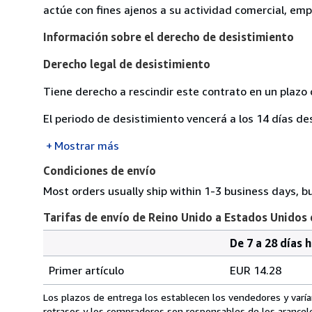
actúe con fines ajenos a su actividad comercial, empr
Información sobre el derecho de desistimiento
Derecho legal de desistimiento
Tiene derecho a rescindir este contrato en un plazo 
El periodo de desistimiento vencerá a los 14 días de
Mostrar más
Condiciones de envío
Most orders usually ship within 1-3 business days, b
Tarifas de envío de Reino Unido a Estados Unidos
De 7 a 28 días 
Cantidad
Tarifas
del
Primer artículo
EUR 14.28
pedido
de
envío
Los plazos de entrega los establecen los vendedores y varían
de
retrasos y los compradores son responsables de los arancel