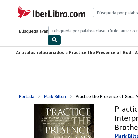
Pasar al contenido principal
IberLibro.com
Búsqueda avanzada
Colecciones
Libros antiguos
Arte y colecc
Artículos relacionados a Practice the Presence of God.: 
Portada
Mark Bilton
Practice the Presence of God.: 
Practi
Interp
Brothe
Mark Bilt