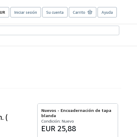
UR
Iniciar sesión
Su cuenta
Carrito
Ayuda
referencias
e
ompra
el
itio.
Nuevos -
Encuadernación de tapa
. (
blanda
Condición: Nuevo
EUR 25,88