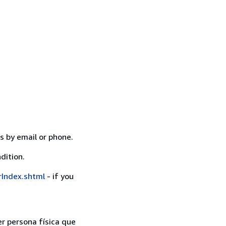
s by email or phone.
dition.
rIndex.shtml
- if you
er persona física que