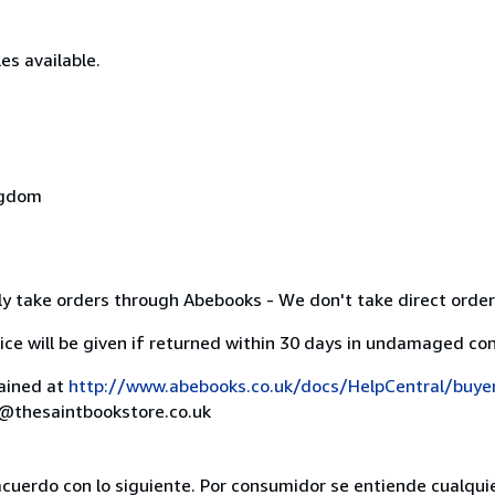
es available.
ngdom
y take orders through Abebooks - We don't take direct order
ice will be given if returned within 30 days in undamaged con
lained at
http://www.abebooks.co.uk/docs/HelpCentral/buye
rs@thesaintbookstore.co.uk
acuerdo con lo siguiente. Por consumidor se entiende cualqui