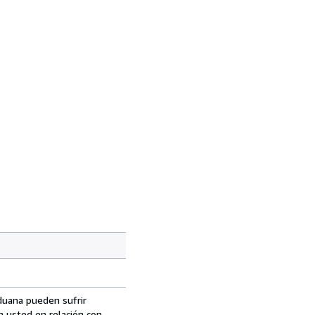
aduana pueden sufrir
n usted en relación con