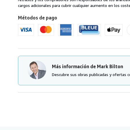
Reino
cargos adicionales para cubrir cualquier aumento en los coste
Unido
Métodos de pago
a
Estados
Unidos
de
America
Más información de Mark Bilton
Descubre sus obras publicadas y ofertas c