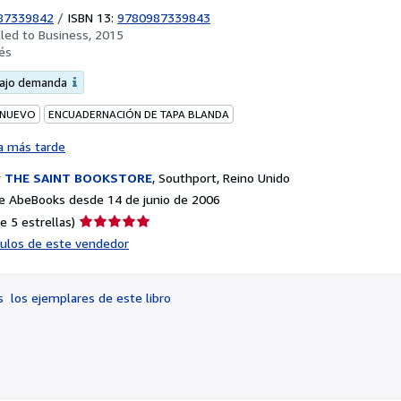
87339842
/
ISBN 13:
9780987339843
lled to Business, 2015
és
bajo demanda
 NUEVO
ENCUADERNACIÓN DE TAPA BLANDA
a más tarde
r
THE SAINT BOOKSTORE
,
Southport, Reino Unido
e AbeBooks desde 14 de junio de 2006
Calificación
e 5 estrellas)
del
ículos de este vendedor
vendedor:
5
de
os
los ejemplares de este libro
5
estrellas