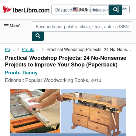
Pasar al contenido principal
IberLibro.com
EUR
Iniciar sesión
Preferencias
de
compra
Menú
del
sitio.
Mi cuenta
Portada
Proulx, Danny
Practical Woodshop Projects: 24 No-Nonsense Projects to Improve ...
Practical Woodshop Projects: 24 No-Nonsense
Consultar mis pedidos
Projects to Improve Your Shop (Paperback)
Búsqueda avanzada
Proulx, Danny
Editorial:
Popular Woodworking Books, 2013
Colecciones
Libros antiguos
Arte y coleccionismo
Vendedores
Comenzar a vender
Ayuda