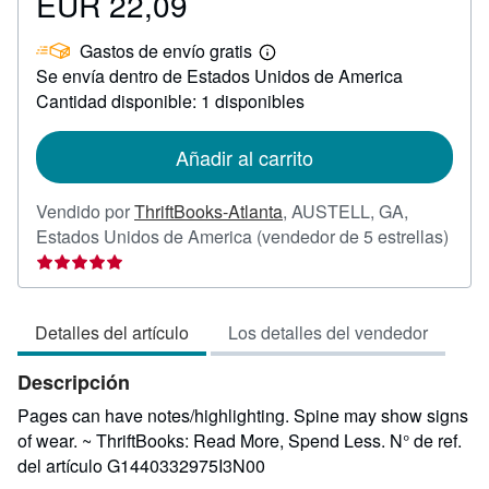
EUR 22,09
Precio
EUR
Gastos de envío gratis
22,09
Más
Se envía dentro de Estados Unidos de America
información
sobre
Cantidad disponible: 1 disponibles
las
tarifas
de
Añadir al carrito
envío
Vendido por
ThriftBooks-Atlanta
,
AUSTELL, GA,
Calif
Estados Unidos de America
(vendedor de 5 estrellas)
del
vend
5
Detalles del artículo
Los detalles del vendedor
de
5
Descripción
estre
Pages can have notes/highlighting. Spine may show signs
of wear. ~ ThriftBooks: Read More, Spend Less.
N° de ref.
del artículo G1440332975I3N00