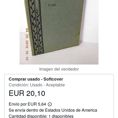
CERRAR
Imagen del vendedor
Comprar usado -
Softcover
Condición: Usado - Aceptable
EUR 20,10
Precio
EUR
Envío por EUR 5,64
20,10
Más
Se envía dentro de Estados Unidos de America
información
sobre
Cantidad disponible: 1 disponibles
las