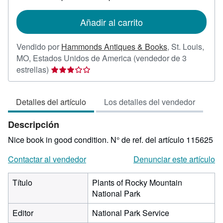
tarifas
de
Añadir al carrito
envío
Vendido por
Hammonds Antiques & Books
,
St. Louis,
MO, Estados Unidos de America
(vendedor de 3
Calificación
estrellas)
del
vendedor:
Detalles del artículo
Los detalles del vendedor
3
de
Descripción
5
estrellas
Nice book in good condition.
N° de ref. del artículo 115625
Contactar al vendedor
Denunciar este artículo
Título
Plants of Rocky Mountain
National Park
Editor
National Park Service