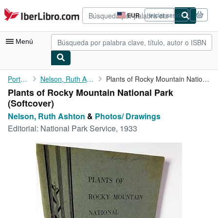
Pasar al contenido principal
IberLibro.com
EUR
Iniciar sesión
Preferencias
de
compra
Menú
del
sitio.
Mi cuenta
Portada
Nelson, Ruth Ashton
Plants of Rocky Mountain National Park
Plants of Rocky Mountain National Park
Consultar mis pedidos
(Softcover)
Búsqueda avanzada
Nelson, Ruth Ashton
&
Photos/ Drawings
Editorial:
National Park Service, 1933
Colecciones
Libros antiguos
Arte y coleccionismo
Vendedores
Comenzar a vender
Ayuda