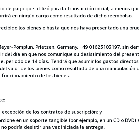
 de pago que utilizó para la transacción inicial, a menos q
currirá en ningún cargo como resultado de dicho reembolso.
cibido los bienes o hasta que nos haya presentado una prue
 Meyer-Pomplun, Prietzen, Germany, +49 01625103197, sin dem
ir del día en que nos comunique su desistimiento del present
el periodo de 14 días. Tendrá que asumir los gastos directos
del valor de los bienes como resultado de una manipulación d
el funcionamiento de los bienes.
te:
a excepción de los contratos de suscripción; y
rcione en un soporte tangible (por ejemplo, en un CD o DVD) si
o podría desistir una vez iniciada la entrega.