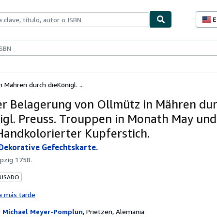
E
P
d
c
ionismo
Vendedores
Comenzar a vender
d
s
 Mähren durch dieKönigl. ...
er Belagerung von Ollmütz in Mähren du
igl. Preuss. Trouppen in Monath May und
Handkolorierter Kupferstich.
Dekorative Gefechtskarte.
ipzig 1758.
 USADO
a más tarde
r
Michael Meyer-Pomplun
,
Prietzen, Alemania