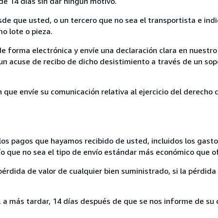
de 14 días sin dar ningún motivo.
sde que usted, o un tercero que no sea el transportista e ind
mo lote o pieza.
de forma electrónica y envíe una declaración clara en nuestro
un acuse de recibo de dicho desistimiento a través de un sop
n que envíe su comunicación relativa al ejercicio del derecho
los pagos que hayamos recibido de usted, incluidos los gasto
nvío que no sea el tipo de envío estándar más económico que 
rdida de valor de cualquier bien suministrado, si la pérdida 
a más tardar, 14 días después de que se nos informe de su d