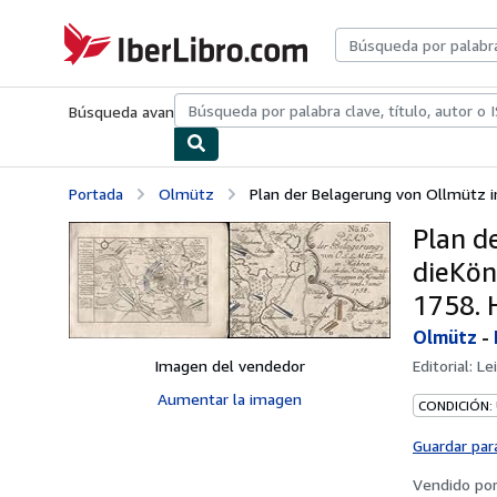
Pasar al contenido principal
IberLibro.com
Búsqueda avanzada
Colecciones
Libros antiguos
Arte y colecc
Portada
Olmütz
Plan der Belagerung von Ollmütz in
Plan d
dieKön
1758. 
Olmütz
-
Imagen del vendedor
Editorial:
Le
Aumentar la imagen
CONDICIÓN:
Guardar par
Vendido po