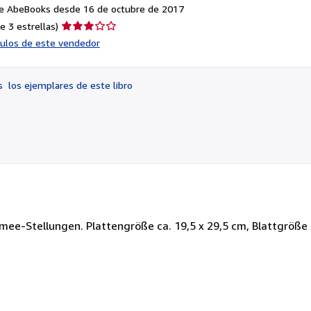
e AbeBooks desde 16 de octubre de 2017
Calificación
e 3 estrellas)
del
ículos de este vendedor
vendedor:
3
de
os
los ejemplares de este libro
5
estrellas
mee-Stellungen. Plattengröße ca. 19,5 x 29,5 cm, Blattgröße 