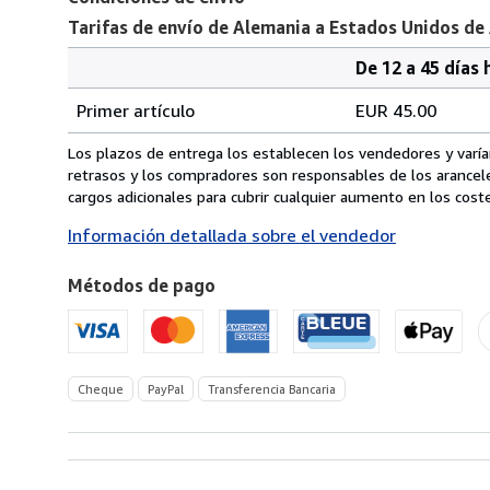
Tarifas de envío de Alemania a Estados Unidos de
De 12 a 45 días 
Cantidad
Tarifas
del
Primer artículo
EUR 45.00
pedido
de
envío
Los plazos de entrega los establecen los vendedores y varían
de
retrasos y los compradores son responsables de los arancel
Alemania
cargos adicionales para cubrir cualquier aumento en los coste
a
Información detallada sobre el vendedor
Estados
Unidos
Métodos de pago
de
America
Cheque
PayPal
Transferencia Bancaria