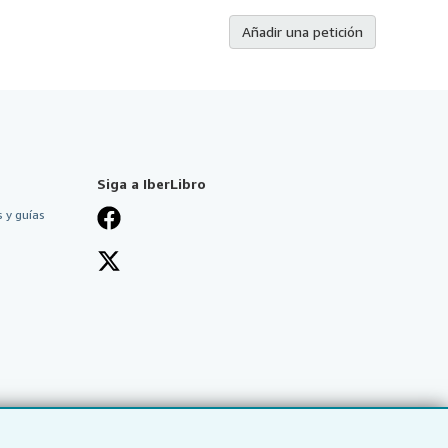
Añadir una petición
Siga a IberLibro
 y guías