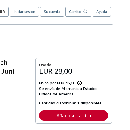
UR
Iniciar sesión
Su cuenta
Carrito
Ayuda
referencias
e
ompra
el
itio.
rch
Usado
 Juni
EUR 28,00
Envío por EUR 45,00
Más
Se envía de Alemania a Estados
información
sobre
Unidos de America
las
tarifas
Cantidad disponible:
1 disponibles
de
envío
Añadir al carrito