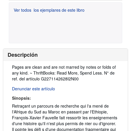
Ver todos
los ejemplares de este libro
Descripción
Descripción:
Pages are clean and are not marred by notes or folds of
any kind. ~ ThriftBooks: Read More, Spend Less.
N° de
ref. del artículo G2271142628I2N00
Denunciar este artículo
Sinopsis:
Retraçant un parcours de recherche qui l'a mené de
l'Afrique du Sud au Maroc en passant par l'Ethiopie,
François-Xavier Fauvelle fait ressortir les enseignements
d'une histoire qu'il n'est plus permis de nier ou d'ignorer.
Il pointe les défi s d'une documentation fragmentaire qui