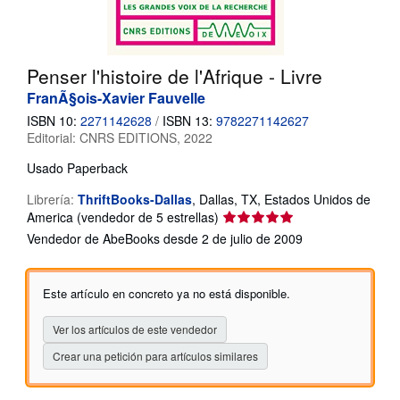
CERRAR
Penser l'histoire de l'Afrique - Livre
FranÃ§ois-Xavier Fauvelle
ISBN 10:
2271142628
/
ISBN 13:
9782271142627
Editorial:
CNRS EDITIONS, 2022
Usado
Paperback
Librería:
ThriftBooks-Dallas
,
Dallas, TX, Estados Unidos de
Calificación
America
(vendedor de 5 estrellas)
del
Vendedor de AbeBooks desde 2 de julio de 2009
vendedor:
5
de
Este artículo en concreto ya no está disponible.
5
estrellas
Ver los artículos de este vendedor
Crear una petición para artículos similares