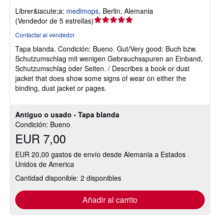
Librer&iacute;a:
medimops
,
Berlin, Alemania
Calificación
(
Vendedor de 5 estrellas
)
del
Contactar al vendedor
vendedor:
Tapa blanda.
Condición: Bueno.
Gut/Very good: Buch bzw.
5
Schutzumschlag mit wenigen Gebrauchsspuren an Einband,
de
Schutzumschlag oder Seiten. / Describes a book or dust
5
jacket that does show some signs of wear on either the
estrellas
binding, dust jacket or pages.
Antiguo o usado - Tapa blanda
Condición: Bueno
EUR 7,00
EUR 20,00 gastos de envío desde Alemania a Estados
Unidos de America
Cantidad disponible: 2 disponibles
Añadir al carrito