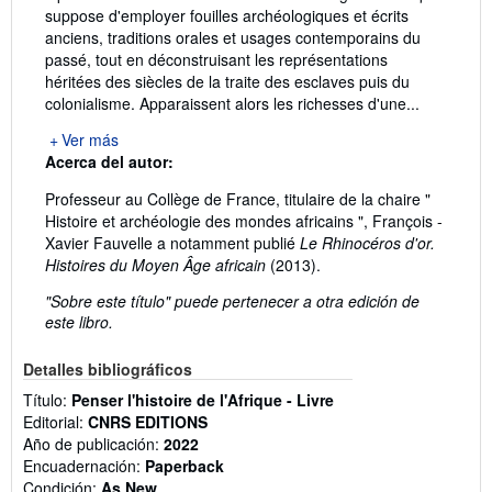
suppose d'employer fouilles archéologiques et écrits
anciens, traditions orales et usages contemporains du
passé, tout en déconstruisant les représentations
héritées des siècles de la traite des esclaves puis du
colonialisme. Apparaissent alors les richesses d'une...
Ver más
Acerca del autor:
Professeur au Collège de France, titulaire de la chaire "
Histoire et archéologie des mondes africains ", François -
Xavier Fauvelle a notamment publié
Le Rhinocéros d'or.
Histoires du Moyen Âge africain
(2013).
"Sobre este título" puede pertenecer a otra edición de
este libro.
Detalles bibliográficos
Título:
Penser l'histoire de l'Afrique - Livre
Editorial:
CNRS EDITIONS
Año de publicación:
2022
Encuadernación:
Paperback
Condición:
As New