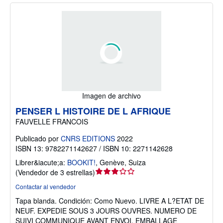
Imagen de archivo
PENSER L HISTOIRE DE L AFRIQUE
FAUVELLE FRANCOIS
Publicado por
CNRS EDITIONS
2022
ISBN 13: 9782271142627 / ISBN 10: 2271142628
Librer&iacute;a:
BOOKIT!
,
Genève, Suiza
Calificación
(
Vendedor de 3 estrellas
)
del
Contactar al vendedor
vendedor:
Tapa blanda.
Condición: Como Nuevo.
LIVRE A L?ETAT DE
3
NEUF. EXPEDIE SOUS 3 JOURS OUVRES. NUMERO DE
de
SUIVI COMMUNIQUE AVANT ENVOI, EMBALLAGE
5