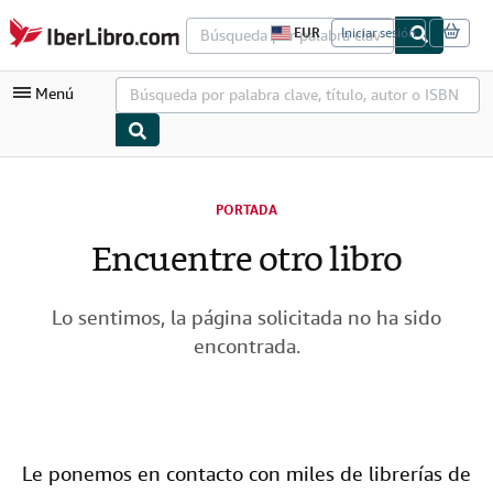
Pasar al contenido principal
IberLibro.com
EUR
Iniciar sesión
P
r
e
Menú
f
e
r
e
n
Mi cuenta
c
i
PORTADA
Consultar mis pedidos
a
s
Encuentre otro libro
Búsqueda avanzada
d
e
Colecciones
c
o
Lo sentimos, la página solicitada no ha sido
Libros antiguos
m
encontrada.
p
Arte y coleccionismo
r
a
d
Vendedores
e
l
Comenzar a vender
s
Le ponemos en contacto con miles de librerías de
i
Ayuda
t