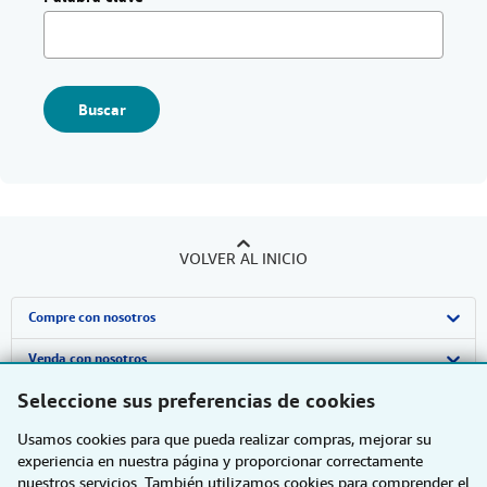
Buscar
VOLVER AL INICIO
Compre con nosotros
Búsqueda avanzada
Venda con nosotros
Seleccione sus preferencias de cookies
Colecciones
Comenzar a vender
Sobre nosotros
Usamos cookies para que pueda realizar compras, mejorar su
Mi cuenta
Únase a nuestro programa de afiliados
Sobre IberLibro
Obtener Ayuda
experiencia en nuestra página y proporcionar correctamente
nuestros servicios. También utilizamos cookies para comprender el
Mis pedidos
Recomiende un vendedor
Medios
Preguntas frecuentes y guías
Otras compañías de AbeBooks