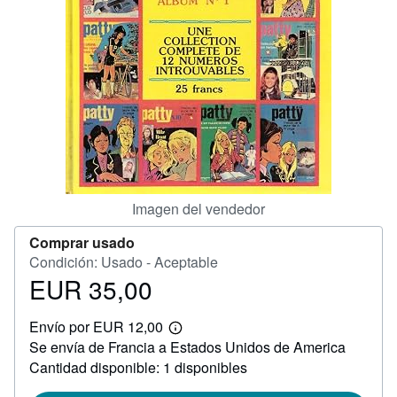
CERRAR
Imagen del vendedor
Comprar usado
Condición: Usado - Aceptable
EUR 35,00
Precio
EUR
Envío por EUR 12,00
35,00
Más
Se envía de Francia a Estados Unidos de America
información
sobre
Cantidad disponible: 1 disponibles
las
tarifas