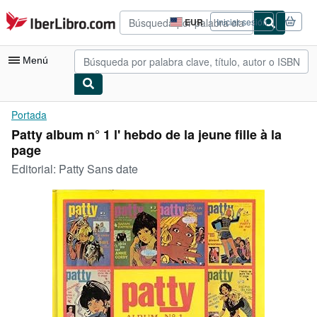
Pasar al contenido principal
IberLibro.com
EUR
Iniciar sesión
Preferencias
de
compra
Menú
del
sitio.
Mi cuenta
Portada
Patty album n° 1 l' hebdo de la jeune fille à la
Consultar mis pedidos
page
Búsqueda avanzada
Editorial:
Patty Sans date
Colecciones
Libros antiguos
Arte y coleccionismo
Vendedores
Comenzar a vender
Ayuda