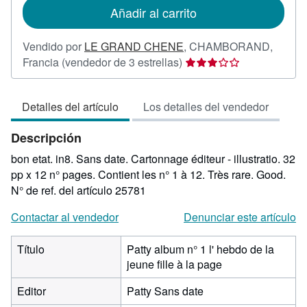
de
Añadir al carrito
envío
Vendido por
LE GRAND CHENE
,
CHAMBORAND,
Calificación
Francia
(vendedor de 3 estrellas)
del
vendedor:
Detalles del artículo
Los detalles del vendedor
3
de
Descripción
5
estrellas
bon etat. in8. Sans date. Cartonnage éditeur - illustratio. 32
pp x 12 n° pages. Contient les n° 1 à 12. Très rare. Good.
N° de ref. del artículo 25781
Contactar al vendedor
Denunciar este artículo
Título
Patty album n° 1 l' hebdo de la
jeune fille à la page
Editor
Patty Sans date