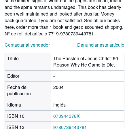
some limited signs of wear but the pages are clean, intact
and the spine remains undamaged. This book has clearly
been well maintained and looked after thus far. Money
back guarantee if you are not satisfied. See all our books
here, order more than 1 book and get discounted shipping.
N° de ref. del artículo 7719-9780739443781
Contactar al vendedor
Denunciar este artículo
Título
The Passion of Jesus Christ: 50
Reason Why He Came to Die.
Editor
-
Fecha de
2004
publicación
Idioma
Inglés
ISBN 10
073944378X
ISBN 13
9780739443781