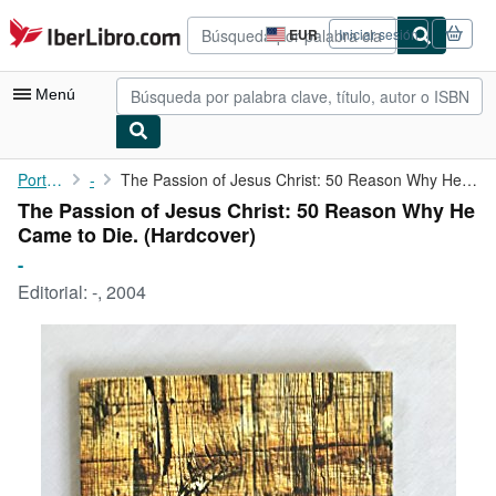
Pasar al contenido principal
IberLibro.com
EUR
Iniciar sesión
Preferencias
de
compra
Menú
del
sitio.
Mi cuenta
Portada
-
The Passion of Jesus Christ: 50 Reason Why He Came to Die.
The Passion of Jesus Christ: 50 Reason Why He
Consultar mis pedidos
Came to Die. (Hardcover)
Búsqueda avanzada
-
Editorial:
-, 2004
Colecciones
Libros antiguos
Arte y coleccionismo
Vendedores
Comenzar a vender
Ayuda