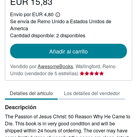
EUR 15,83
Precio
EUR
Envío por EUR 4,80
15,83
Más
Se envía de Reino Unido a Estados Unidos de
información
sobre
America
las
Cantidad disponible: 2 disponibles
tarifas
de
envío
Añadir al carrito
Vendido por
AwesomeBooks
,
Wallingford, Reino
Calificación
Unido
(vendedor de 5 estrellas)
del
vendedor:
Detalles del artículo
Los detalles del vendedor
5
de
Descripción
5
estrellas
The Passion of Jesus Christ: 50 Reason Why He Came to
Die. This book is in very good condition and will be
shipped within 24 hours of ordering. The cover may have