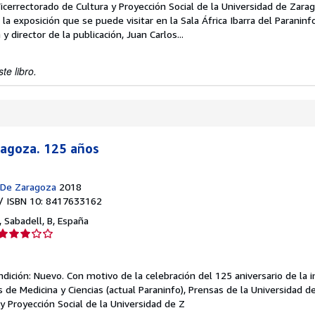
Vicerrectorado de Cultura y Proyección Social de la Universidad de Zara
a exposición que se puede visitar en la Sala África Ibarra del Paraninfo
y director de la publicación, Juan Carlos...
te libro.
ragoza. 125 años
 De Zaragoza
2018
/ ISBN 10: 8417633162
,
Sabadell, B, España
Calificación
del
vendedor:
ndición: Nuevo.
Con motivo de la celebración del 125 aniversario de la 
3
es de Medicina y Ciencias (actual Paraninfo), Prensas de la Universidad d
de
y Proyección Social de la Universidad de Z
5