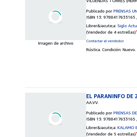
VILUENDAS TORRES (HER
Publicado por
PRENSAS UN
ISBN 13: 9788417633165 
Librer&iacute;a:
Siglo Actu
(
Vendedor de 4 estrellas
)
Contactar al vendedor
Imagen de archivo
Rústica.
Condición: Nuevo.
EL PARANINFO DE
AA.VV.
Publicado por
PRENSAS D
ISBN 13: 9788417633165 
Librer&iacute;a:
KALAMO 
(
Vendedor de 5 estrellas
)