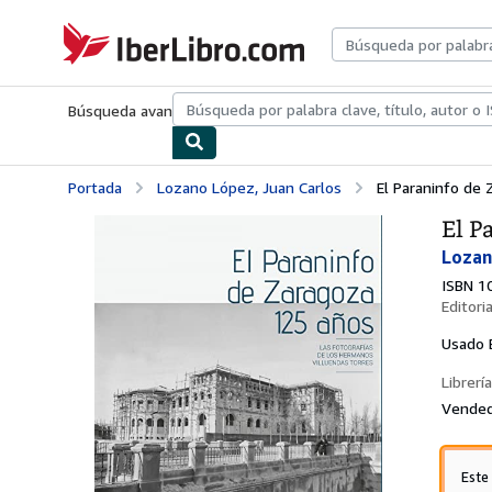
Pasar al contenido principal
IberLibro.com
Búsqueda avanzada
Colecciones
Libros antiguos
Arte y colecc
Portada
Lozano López, Juan Carlos
El Paraninfo de 
El P
Lozan
ISBN 1
Editori
Usado
Librería
Vended
Este