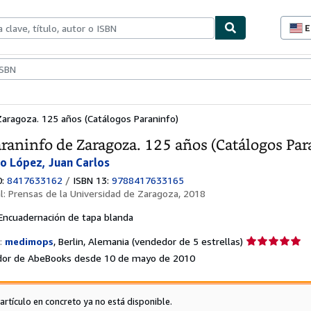
E
P
d
c
ionismo
Vendedores
Comenzar a vender
d
s
Zaragoza. 125 años (Catálogos Paraninfo)
araninfo de Zaragoza. 125 años (Catálogos Par
o López, Juan Carlos
0:
8417633162
/
ISBN 13:
9788417633165
al:
Prensas de la Universidad de Zaragoza, 2018
Encuadernación de tapa blanda
Calificación
:
medimops
,
Berlin, Alemania
(vendedor de 5 estrellas)
del
or de AbeBooks desde 10 de mayo de 2010
vendedor:
5
de
 artículo en concreto ya no está disponible.
5