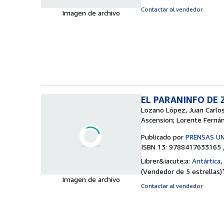
Contactar al vendedor
Imagen de archivo
EL PARANINFO DE
Lozano López, Juan Carlos;
Ascension; Lorente Ferná
Publicado por
PRENSAS U
ISBN 13: 9788417633165 
Librer&iacute;a:
Antártica
,
(
Vendedor de 5 estrellas
)
Imagen de archivo
Contactar al vendedor