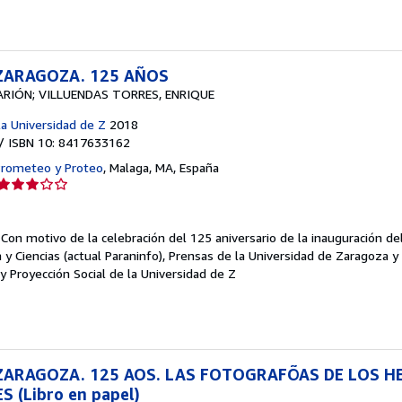
estrellas
 ZARAGOZA. 125 AÑOS
ARIÓN; VILLUENDAS TORRES, ENRIQUE
la Universidad de Z
2018
/ ISBN 10: 8417633162
 Prometeo y Proteo
,
Malaga, MA, España
Calificación
del
vendedor:
.
Con motivo de la celebración del 125 aniversario de la inauguración del
3
 y Ciencias (actual Paraninfo), Prensas de la Universidad de Zaragoza y 
de
y Proyección Social de la Universidad de Z
5
estrellas
 ZARAGOZA. 125 AOS. LAS FOTOGRAFÕAS DE LOS 
 (Libro en papel)