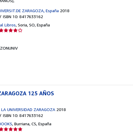
MANOS),
IVERSIT.DE ZARAGOZA, España
2018
/ ISBN 10: 8417633162
al Libros
,
Soria, SO, España
Calificación
del
vendedor:
ZONUNIV
4
de
5
estrellas
 ZARAGOZA 125 AÑOS
E LA UNIVERSIDAD ZARAGOZA
2018
/ ISBN 10: 8417633162
BOOKS
,
Burriana, CS, España
Calificación