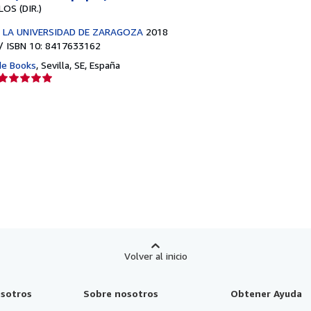
OS (DIR.)
 LA UNIVERSIDAD DE ZARAGOZA
2018
/ ISBN 10: 8417633162
de Books
,
Sevilla, SE, España
Calificación
del
vendedor:
5
de
5
estrellas
Volver al inicio
sotros
Sobre nosotros
Obtener Ayuda