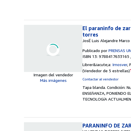
El paraninfo de za
torres
JosÉ Luis Alejandre Marco
Publicado por
PRENSAS U
ISBN 13: 9788417633165 
Librer&iacute;a:
Imosver
,
(
Vendedor de 5 estrellas
)
Imagen del vendedor
Contactar al vendedor
Más imágenes
Tapa blanda.
Condición: N
ENSEñANZA, PONIENDO EL
TECNOLOGíA ACTUALMEN
PARANINFO DE ZA