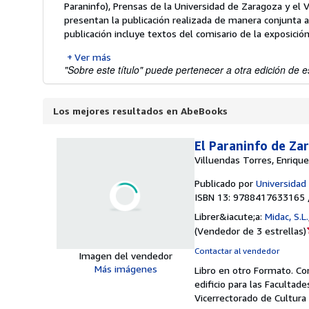
Paraninfo), Prensas de la Universidad de Zaragoza y el 
presentan la publicación realizada de manera conjunta a l
publicación incluye textos del comisario de la exposición 
Ver más
"Sobre este título" puede pertenecer a otra edición de es
Los mejores resultados en AbeBooks
El Paraninfo de Za
Villuendas Torres, Enrique
Publicado por
Universidad
ISBN 13: 9788417633165 
Librer&iacute;a:
Midac, S.L.
(
Vendedor de 3 estrellas
)
Contactar al vendedor
Imagen del vendedor
Más imágenes
Libro en otro Formato.
Co
edificio para las Facultad
Vicerrectorado de Cultura 