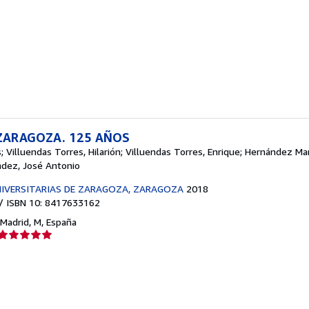
del
vendedor:
5
de
5
estrellas
 ZARAGOZA. 125 AÑOS
 Villuendas Torres, Hilarión; Villuendas Torres, Enrique; Hernández Ma
ndez, José Antonio
NIVERSITARIAS DE ZARAGOZA, ZARAGOZA
2018
/ ISBN 10: 8417633162
Madrid, M, España
Calificación
del
vendedor:
5
de
5