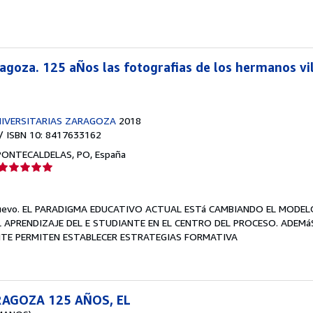
estrellas
ragoza. 125 aÑos las fotografias de los hermanos vi
NIVERSITARIAS ZARAGOZA
2018
/ ISBN 10: 8417633162
PONTECALDELAS, PO, España
Calificación
del
vendedor:
uevo.
EL PARADIGMA EDUCATIVO ACTUAL ESTá CAMBIANDO EL MODEL
5
 APRENDIZAJE DEL E STUDIANTE EN EL CENTRO DEL PROCESO. ADEMáS
de
TE PERMITEN ESTABLECER ESTRATEGIAS FORMATIVA
5
estrellas
RAGOZA 125 AÑOS, EL