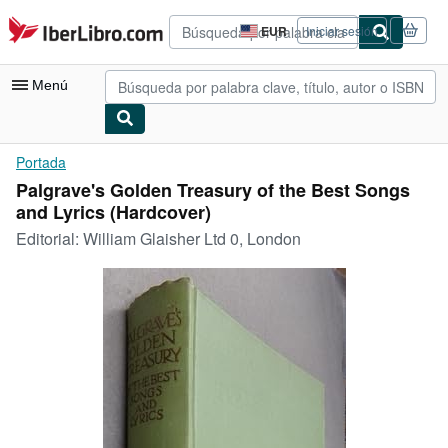
Pasar al contenido principal
IberLibro.com
EUR
Iniciar sesión
Preferencias
de
compra
Menú
del
sitio.
Mi cuenta
Portada
Palgrave's Golden Treasury of the Best Songs
Consultar mis pedidos
and Lyrics (Hardcover)
Búsqueda avanzada
Editorial:
William Glaisher Ltd 0, London
Colecciones
Libros antiguos
Arte y coleccionismo
Vendedores
Comenzar a vender
Ayuda