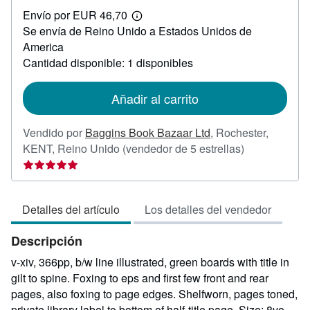
EUR
Envío por EUR 46,70
31,27
Más
Se envía de Reino Unido a Estados Unidos de
información
sobre
America
las
Cantidad disponible: 1 disponibles
tarifas
de
envío
Añadir al carrito
Vendido por
Baggins Book Bazaar Ltd
,
Rochester,
Calificación
KENT, Reino Unido
(vendedor de 5 estrellas)
del
vendedor:
5
Detalles del artículo
Los detalles del vendedor
de
5
Descripción
estrellas
v-xiv, 366pp, b/w line illustrated, green boards with title in
gilt to spine. Foxing to eps and first few front and rear
pages, also foxing to page edges. Shelfworn, pages toned,
private library label to bottom of half-title page. Size: 8vo -