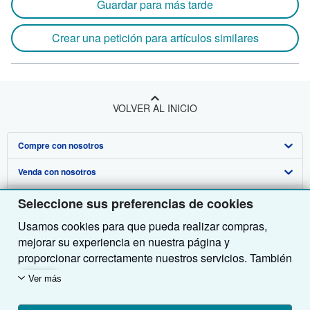
Guardar para más tarde
Crear una petición para artículos similares
VOLVER AL INICIO
Compre con nosotros
Venda con nosotros
Búsqueda avanzada
Sobre nosotros
Colecciones
Comenzar a vender
Seleccione sus preferencias de cookies
Usamos cookies para que pueda realizar compras,
Obtener Ayuda
Mi cuenta
Únase a nuestro programa de afiliados
Sobre IberLibro
mejorar su experiencia en nuestra página y
Otras compañías de AbeBooks
Mis pedidos
Recomiende un vendedor
Medios
Preguntas frecuentes y guías
proporcionar correctamente nuestros servicios. También
utilizamos cookies para comprender el modo en que los
Siga a IberLibro
Ver carrito
Empleo
Atención al Cliente
AbeBooks.com
Ver más
clientes utilizan nuestros servicios (por ejemplo,
midiendo las visitas al sitio) y así poder realizar
Política de Privacidad
AbeBooks.co.uk