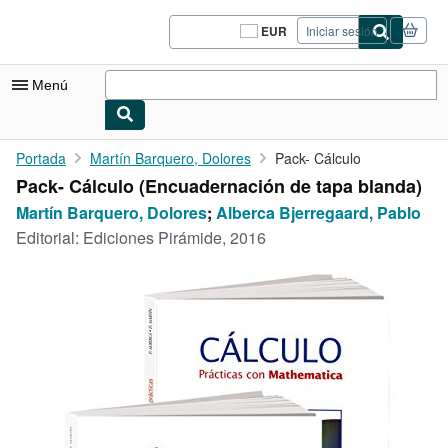
Pasar al contenido principal
IberLibro.com
EUR
Iniciar sesión
Preferencias
de
compra
Menú
del
sitio.
Mi cuenta
Portada
Martín Barquero, Dolores
Pack- Cálculo
Pack- Cálculo (Encuadernación de tapa blanda)
Consultar mis pedidos
Martín Barquero, Dolores
;
Alberca Bjerregaard, Pablo
Cerrar sesión
Editorial:
Ediciones Pirámide, 2016
Búsqueda avanzada
Colecciones
Libros antiguos
Arte y coleccionismo
Vendedores
Comenzar a vender