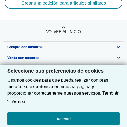
Crear una petición para artículos similares
VOLVER AL INICIO
Compre con nosotros
Venda con nosotros
Búsqueda avanzada
Sobre nosotros
Colecciones
Comenzar a vender
Seleccione sus preferencias de cookies
Usamos cookies para que pueda realizar compras,
Obtener Ayuda
Mi cuenta
Únase a nuestro programa de afiliados
Sobre IberLibro
mejorar su experiencia en nuestra página y
Otras compañías de AbeBooks
Mis pedidos
Recomiende un vendedor
Medios
Preguntas frecuentes y guías
proporcionar correctamente nuestros servicios. También
utilizamos cookies para comprender el modo en que los
Siga a IberLibro
Ver carrito
Empleo
Atención al Cliente
AbeBooks.com
Ver más
clientes utilizan nuestros servicios (por ejemplo,
midiendo las visitas al sitio) y así poder realizar
Política de Privacidad
AbeBooks.co.uk
mejoras. Si está de acuerdo, también utilizaremos
Aceptar
Preferencias de cookies
AbeBooks.de
cookies de terceros para mostrar contenido relevante