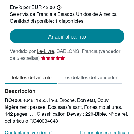
EUR
Envío por EUR 42,00
25,80
Más
Se envía de Francia a Estados Unidos de America
información
sobre
Cantidad disponible: 1 disponibles
las
tarifas
de
Añadir al carrito
envío
Vendido por
Le-Livre
,
SABLONS, Francia
(vendedor
Calificación
de 5 estrellas)
del
vendedor:
Detalles del artículo
Los detalles del vendedor
5
de
Descripción
5
estrellas
RO40084648: 1955. In-8. Broché. Bon état, Couv.
légèrement passée, Dos satisfaisant, Fortes mouillures.
142 pages. . . . Classification Dewey : 220-Bible.
N° de ref.
del artículo RO40084648
Contactar al vendedor
Denunciar este artículo