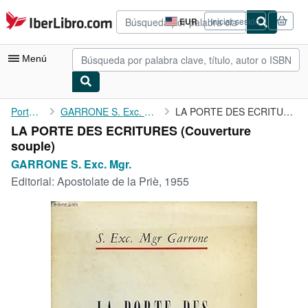
Pasar al contenido principal
IberLibro.com
EUR
Iniciar sesión
Preferencias
de
compra
Menú
del
sitio.
Mi cuenta
Portada
GARRONE S. Exc. Mgr.
LA PORTE DES ECRITURES
LA PORTE DES ECRITURES (Couverture
Consultar mis pedidos
souple)
Búsqueda avanzada
GARRONE S. Exc. Mgr.
Editorial:
Apostolate de la Priè, 1955
Colecciones
Libros antiguos
Arte y coleccionismo
Vendedores
Comenzar a vender
Ayuda