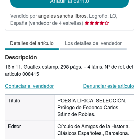
Añadir al carrito
envío
Vendido por
angeles sancha libros
,
Logroño, LO,
Calificación
España
(vendedor de 4 estrellas)
del
vendedor:
Detalles del artículo
Los detalles del vendedor
4
de
Descripción
5
estrellas
16 x 11. Guaflex estamp. 298 págs. + 4 láms.
N° de ref. del
artículo 008415
Contactar al vendedor
Denunciar este artículo
Título
POESÍA LÍRICA. SELECCIÓN.
Prólogo de Federico Carlos
Sáinz de Robles.
Editor
Círculo de Amigos de la Historia.
Clásicos Españoles., Barcelona.