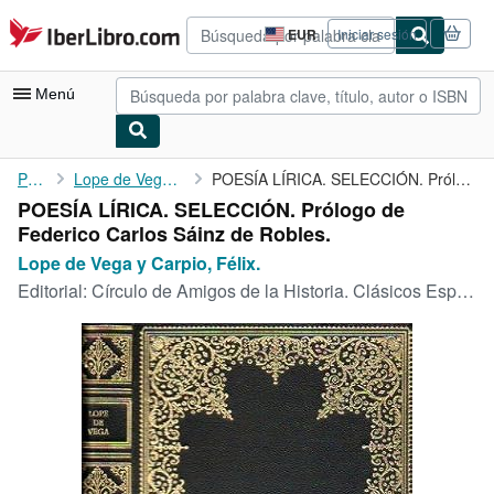
Pasar al contenido principal
IberLibro.com
EUR
Iniciar sesión
Preferencias
de
compra
Menú
del
sitio.
Mi cuenta
Portada
Lope de Vega y Carpio, Félix.
POESÍA LÍRICA. SELECCIÓN. Prólogo de Federico Carlos Sáinz de ...
POESÍA LÍRICA. SELECCIÓN. Prólogo de
Consultar mis pedidos
Federico Carlos Sáinz de Robles.
Búsqueda avanzada
Lope de Vega y Carpio, Félix.
Editorial:
Círculo de Amigos de la Historia. Clásicos Españoles., Barcelona., 1972
Colecciones
Libros antiguos
Arte y coleccionismo
Vendedores
Comenzar a vender
Ayuda