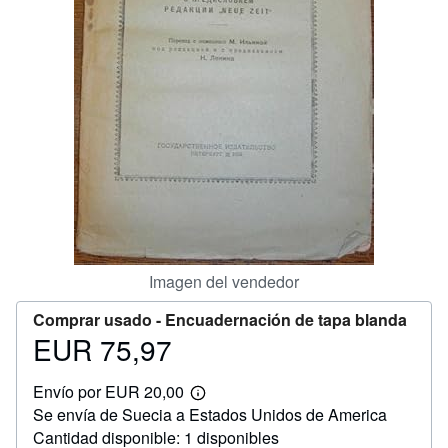
CERRAR
Imagen del vendedor
Comprar usado -
Encuadernación de tapa blanda
EUR 75,97
Precio
EUR
Envío por EUR 20,00
75,97
Más
Se envía de Suecia a Estados Unidos de America
información
sobre
Cantidad disponible: 1 disponibles
las