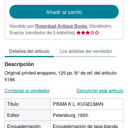
tarifas
de
Añadir al carrito
envío
Vendido por
Rosenbad Antique Books
,
Stockholm,
Calificación
Suecia
(vendedor de 3 estrellas)
del
vendedor:
Detalles del artículo
Los detalles del vendedor
3
de
Descripción
5
estrellas
Original printed wrappers, 125 pp.
N° de ref. del artículo
5186
Contactar al vendedor
Denunciar este artículo
Título
PISMA K L. KUGELMAN
Editor
Petersburg, 1920.
Encuadernación
Encuadernación de tapa blanda