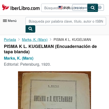
Pasar al contenido principal
IberLibro.com
EUR
Iniciar sesión
Preferencias
de
compra
Menú
del
sitio.
Mi cuenta
Portada
Marks, K. (Marx)
PISMA K L. KUGELMAN
PISMA K L. KUGELMAN (Encuadernación de
Consultar mis pedidos
tapa blanda)
Búsqueda avanzada
Marks, K. (Marx)
Editorial:
Petersburg, 1920.
Colecciones
Libros antiguos
Arte y coleccionismo
Vendedores
Comenzar a vender
Ayuda