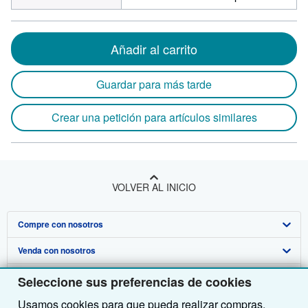
Añadir al carrito
Guardar para más tarde
Crear una petición para artículos similares
VOLVER AL INICIO
Compre con nosotros
Venda con nosotros
Búsqueda avanzada
Sobre nosotros
Colecciones
Comenzar a vender
Seleccione sus preferencias de cookies
Usamos cookies para que pueda realizar compras,
Obtener Ayuda
Mi cuenta
Únase a nuestro programa de afiliados
Sobre IberLibro