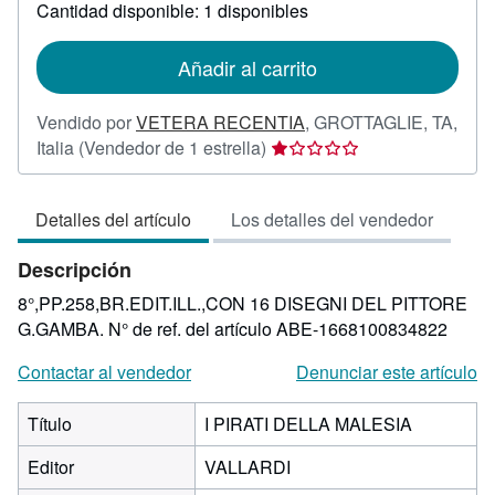
sobre
Cantidad disponible: 1 disponibles
las
tarifas
de
Añadir al carrito
envío
Vendido por
VETERA RECENTIA
,
GROTTAGLIE, TA,
Calificación
Italia
(Vendedor de 1 estrella)
del
vendedor:
Detalles del artículo
Los detalles del vendedor
1
de
Descripción
5
estrellas
8°,PP.258,BR.EDIT.ILL.,CON 16 DISEGNI DEL PITTORE
G.GAMBA.
N° de ref. del artículo ABE-1668100834822
Contactar al vendedor
Denunciar este artículo
Título
I PIRATI DELLA MALESIA
Editor
VALLARDI