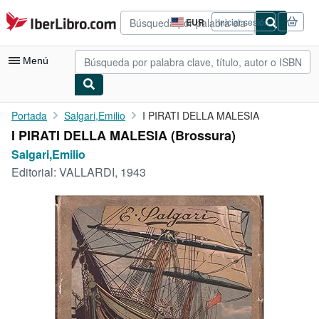
Pasar al contenido principal
IberLibro.com
EUR
Iniciar sesión
Preferencias
de
compra
Menú
del
sitio.
Mi cuenta
Portada
Salgari,Emilio
I PIRATI DELLA MALESIA
I PIRATI DELLA MALESIA (Brossura)
Consultar mis pedidos
Salgari,Emilio
Búsqueda avanzada
Editorial:
VALLARDI, 1943
Colecciones
Libros antiguos
Arte y coleccionismo
Vendedores
Comenzar a vender
Ayuda