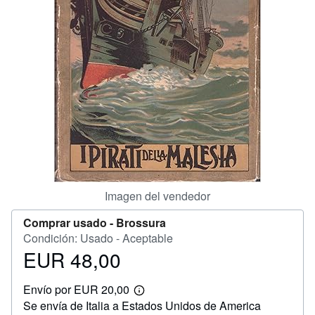
CERRAR
Imagen del vendedor
Comprar usado -
Brossura
Condición: Usado - Aceptable
EUR 48,00
Precio
EUR
Envío por EUR 20,00
48,00
Más
Se envía de Italia a Estados Unidos de America
información