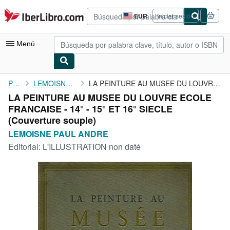
Pasar al contenido principal
IberLibro.com
EUR
Iniciar sesión
Preferencias
de
compra
Menú
del
sitio.
Mi cuenta
Portada
LEMOISNE PAUL ANDRE
LA PEINTURE AU MUSEE DU LOUVRE ECOLE FRANCAISE - 14° - 15° ET 16...
LA PEINTURE AU MUSEE DU LOUVRE ECOLE
Consultar mis pedidos
FRANCAISE - 14° - 15° ET 16° SIECLE
Búsqueda avanzada
(Couverture souple)
LEMOISNE PAUL ANDRE
Colecciones
Editorial:
L'ILLUSTRATION non daté
Libros antiguos
Arte y coleccionismo
Vendedores
Comenzar a vender
Ayuda