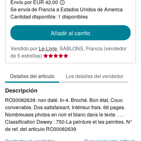
Envío por EUR 42,00
30,90
Más
Se envía de Francia a Estados Unidos de America
información
sobre
Cantidad disponible: 1 disponibles
las
tarifas
de
Añadir al carrito
envío
Vendido por
Le-Livre
,
SABLONS, Francia
(vendedor
Calificación
de 5 estrellas)
del
vendedor:
Detalles del artículo
Los detalles del vendedor
5
de
Descripción
5
estrellas
RO30082639: non daté. In-4. Broché. Bon état, Couv.
convenable, Dos satisfaisant, Intérieur frais. 66 pages.
Nombreuses photos en noir et blanc dans le texte. . . .
Classification Dewey : 750-La peinture et les peintres.
N°
de ref. del artículo RO30082639