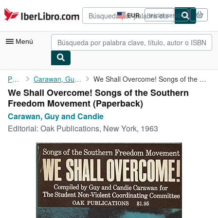
Pasar al contenido principal
IberLibro.com
EUR
Iniciar sesión
Preferencias
de
compra
Menú
del
sitio.
Mi cuenta
Portada
Carawan, Guy and Candie
We Shall Overcome! Songs of the Southern Freedom Movement
We Shall Overcome! Songs of the Southern
Consultar mis pedidos
Freedom Movement (Paperback)
Búsqueda avanzada
Carawan, Guy and Candie
Editorial:
Oak Publications, New York, 1963
Colecciones
Libros antiguos
Arte y coleccionismo
Vendedores
Comenzar a vender
Ayuda