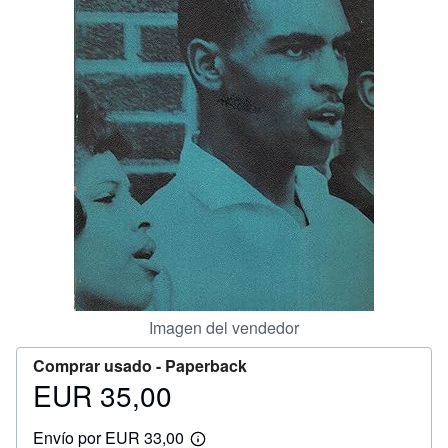
CERRAR
Imagen del vendedor
Comprar usado -
Paperback
EUR 35,00
Precio
EUR
Envío por EUR 33,00
35,00
Más