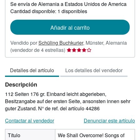
Se envía de Alemania a Estados Unidos de America
información
sobre
Cantidad disponible: 1 disponibles
las
tarifas
de
Añadir al carrito
envío
Vendido por
Schüling Buchkurier
,
Münster, Alemania
Calificación
(vendedor de 4 estrellas)
del
vendedor:
Detalles del artículo
Los detalles del vendedor
4
de
Descripción
5
estrellas
112 Seiten 176 gr. Einband leicht abgerieben,
Besitzangabe auf der ersten Seite, ansonsten innen sehr
guter Zustand.
N° de ref. del artículo 44286
Contactar al vendedor
Denunciar este artículo
Título
We Shall Overcome! Songs of