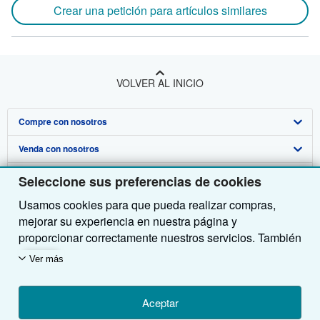
Crear una petición para artículos similares
VOLVER AL INICIO
Compre con nosotros
Venda con nosotros
Búsqueda avanzada
Sobre nosotros
Colecciones
Comenzar a vender
Seleccione sus preferencias de cookies
Usamos cookies para que pueda realizar compras,
Obtener Ayuda
Mi cuenta
Únase a nuestro programa de afiliados
Sobre IberLibro
mejorar su experiencia en nuestra página y
Otras compañías de AbeBooks
Mis pedidos
Recomiende un vendedor
Medios
Preguntas frecuentes y guías
proporcionar correctamente nuestros servicios. También
utilizamos cookies para comprender el modo en que los
Siga a IberLibro
Ver carrito
Empleo
Atención al Cliente
AbeBooks.com
Ver más
clientes utilizan nuestros servicios (por ejemplo,
midiendo las visitas al sitio) y así poder realizar
Política de Privacidad
AbeBooks.co.uk
mejoras. Si está de acuerdo, también utilizaremos
Aceptar
Preferencias de cookies
AbeBooks.de
cookies de terceros para mostrar contenido relevante