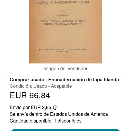
CERRAR
Imagen del vendedor
Comprar usado -
Encuadernación de tapa blanda
Condición: Usado - Aceptable
EUR 66,84
Precio
EUR
Envío por EUR 8,65
66,84
Más
Se envía dentro de Estados Unidos de America
información
sobre
Cantidad disponible: 1 disponibles
las
tarifas