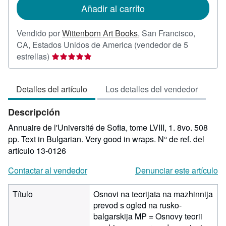
de
Añadir al carrito
envío
Vendido por
Wittenborn Art Books
,
San Francisco,
CA, Estados Unidos de America
(vendedor de 5
Calificación
estrellas)
del
vendedor:
Detalles del artículo
Los detalles del vendedor
5
de
Descripción
5
estrellas
Annuaire de l'Université de Sofia, tome LVIII, 1. 8vo. 508
pp. Text in Bulgarian. Very good in wraps.
N° de ref. del
artículo 13-0126
Contactar al vendedor
Denunciar este artículo
Título
Osnovi na teorijata na mazhinnija
prevod s ogled na rusko-
balgarskija MP = Osnovy teorii