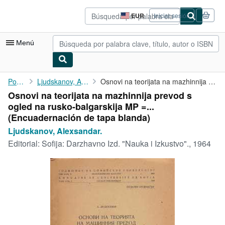
Pasar al contenido principal
IberLibro.com
EUR
Iniciar sesión
Preferencias
de
compra
Menú
del
sitio.
Mi cuenta
Portada
Ljudskanov, Alexsandar.
Osnovi na teorijata na mazhinnija prevod s ogled na ...
Osnovi na teorijata na mazhinnija prevod s
Consultar mis pedidos
ogled na rusko-balgarskija MP =...
Búsqueda avanzada
(Encuadernación de tapa blanda)
Ljudskanov, Alexsandar.
Colecciones
Editorial:
Sofija: Darzhavno Izd. "Nauka i Izkustvo"., 1964
Libros antiguos
Arte y coleccionismo
Vendedores
Comenzar a vender
Ayuda