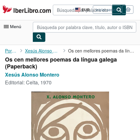
Pasar al contenido principal
IberLibro.com
EUR
Iniciar sesión
Preferencias
de
compra
Menú
del
sitio.
Mi cuenta
Portada
Xesús Alonso Montero
Os cen mellores poemas da língua galega
Os cen mellores poemas da língua galega
Consultar mis pedidos
(Paperback)
Búsqueda avanzada
Xesús Alonso Montero
Editorial:
Celta, 1970
Colecciones
Libros antiguos
Arte y coleccionismo
Vendedores
Comenzar a vender
Ayuda