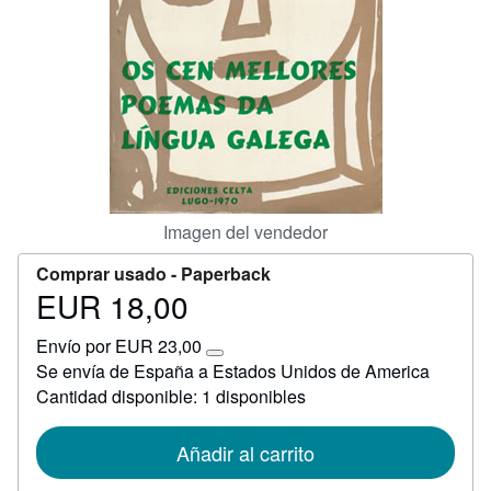
CERRAR
Imagen del vendedor
Comprar usado -
Paperback
EUR 18,00
Precio
EUR
Envío por EUR 23,00
18,00
Más
Se envía de España a Estados Unidos de America
información
Cantidad disponible: 1 disponibles
sobre
las
tarifas
de
Añadir al carrito
envío