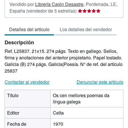
Vendido por
Librería Cajón Desastre
,
Ponferrada, LE,
Calificación
España
(vendedor de 5 estrellas)
del
vendedor:
Detalles del artículo
Los detalles del vendedor
5
de
Descripción
5
estrellas
Ref. L25837. 21x15. 274 págs. Texto en gallego. Sellos,
firma y anotaciones del anterior propietario. Papel tostado.
Galicia (B) 274 págs. Galicia|Poesía.
N° de ref. del artículo
25837
Contactar al vendedor
Denunciar este artículo
Título
Os cen mellores poemas da
língua galega
Editor
Celta
Fecha de
1970