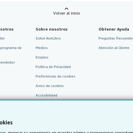
Volver al inicio
sotros
Sobre nosotros
Obtener Ayuda
der
Sobre IberLibro
Preguntas frecuentes
 programa de
Medios
Atención al Cliente
Empleo
vendedor
Política de Privacidad
Preferencias de cookies
Aviso de cookies
Accesibilidad
okies
as, mejorar su experiencia en nuestra página y proporcionar correcta