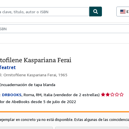
E
P
d
c
ionismo
Vendedores
Comenzar a vender
d
s
tofilene Kaspariana Ferai
Teatret
al:
Ornitofilene Kaspariana Ferai, 1965
Encuadernación de tapa blanda
Calificación
:
DRBOOKS
,
Roma, RM, Italia
(vendedor de 2 estrellas)
del
or de AbeBooks desde 5 de julio de 2022
vendedor:
2
de
 ejemplar en concreto ya no está disponible. Estas algunas de las coincidenci
5
estrellas