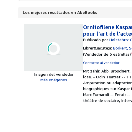
Los mejores resultados en AbeBooks
Ornitofilene Kaspa
pour l'art de l'acte
Publicado por
Holstebro: 
Librer&iacute;a:
Borkert, 
(
Vendedor de 5 estrellas
)
Contactar al vendedor
Mit zahlr. Abb. Broschiert.
Imagen del vendedor
lose. - Odin Teatret -- T
Más imágenes
Amputation ou adaptation,
biographiques sur Kaspar 
Marc Fumaroli -- Ferai : -
théâtre de sectaire, Inte