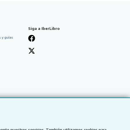
Siga a IberLibro
 y guías
mente nuestros servicios. También utilizamos cookies para