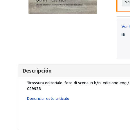
Ver
Ver
Descripción
Descripción:
'Brossura editoriale. foto di scena in b/n. edizione eng./ f
029938
Denunciar este artículo