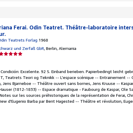
riana Ferai. Odin Teatret. Théâtre-laboratoire inte
ur.
Odin Teatrets Forlag
1968
Schwarz und Zerfaß GbR
,
Berlin, Alemania
Calificación
del
vendedor:
.
Condición: Excelente.
92 S. Einband berieben. Papierbedingt leicht geb
5
TT, Teatrets Teori og Teknikk -- L'espace scénique -- Entrainement -- O
de
 Jens Bjarneboe -- Théâtre ouvert sans bornes, Jens Kruuse -- Kaspar
5
Hauser (1812-1833) -- Espace dramatique - Faubourg de Kaspar, Ole S
estrellas
- Notes sur les sources préhistoriques de la représentation de Ferai, Chr
rview d'Eugenio Barba par Bent Hagested -- Théâtre et révolution, Eug