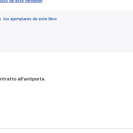
ículos de este vendedor
vendedor:
2
de
os
los ejemplares de este libro
5
estrellas
ritratto all'antiporta.