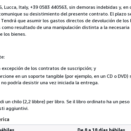
, Lucca, Italy, +39 0583 440563, sin demoras indebidas y, en 
comunique su desistimiento del presente contrato. El plazo s
 Tendrá que asumir los gastos directos de devolución de los 
s como resultado de una manipulación distinta a la necesaria 
e los bienes.
te:
a excepción de los contratos de suscripción; y
rcione en un soporte tangible (por ejemplo, en un CD o DVD) si
o podría desistir una vez iniciada la entrega.
i un chilo (2,2 libbre) per libro. Se il libro ordinato ha un pe
i aggiuntivi.
erica
hábiles
De 8 a 18 días hábiles