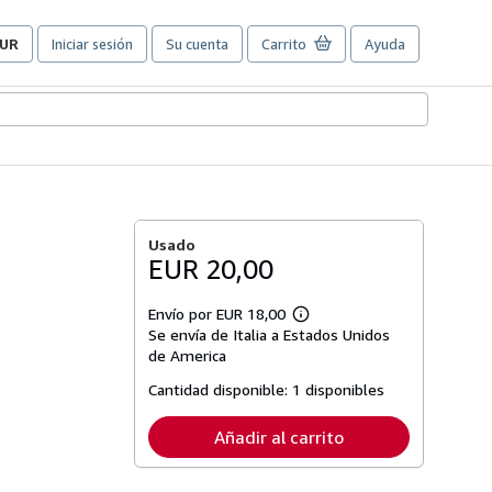
UR
Iniciar sesión
Su cuenta
Carrito
Ayuda
referencias
e
ompra
el
itio.
Usado
EUR 20,00
Envío por EUR 18,00
Más
Se envía de Italia a Estados Unidos
información
sobre
de America
las
tarifas
Cantidad disponible:
1 disponibles
de
envío
Añadir al carrito