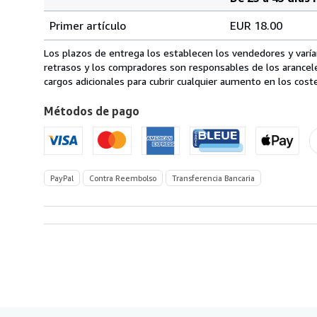
Cantidad
Tarifas
del
Primer artículo
EUR 18.00
pedido
de
envío
Los plazos de entrega los establecen los vendedores y varían
de
retrasos y los compradores son responsables de los arancel
Italia
cargos adicionales para cubrir cualquier aumento en los coste
a
Métodos de pago
Estados
Unidos
de
America
PayPal
Contra Reembolso
Transferencia Bancaria