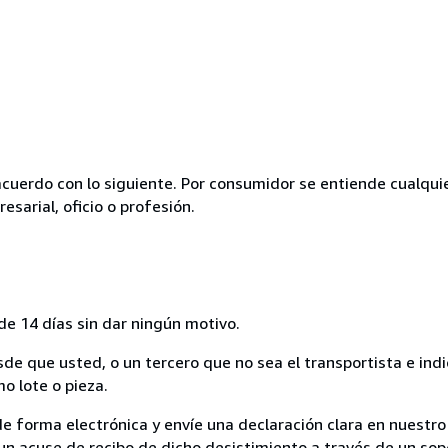
acuerdo con lo siguiente. Por consumidor se entiende cualqui
esarial, oficio o profesión.
de 14 días sin dar ningún motivo.
sde que usted, o un tercero que no sea el transportista e ind
mo lote o pieza.
de forma electrónica y envíe una declaración clara en nuestro
un acuse de recibo de dicho desistimiento a través de un sop