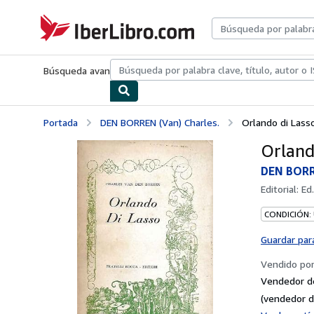
Pasar al contenido principal
IberLibro.com
Búsqueda avanzada
Colecciones
Libros antiguos
Arte y colecc
Portada
DEN BORREN (Van) Charles.
Orlando di Lasso
Orland
DEN BORRE
Editorial:
Ed.
CONDICIÓN:
Guardar par
Vendido po
Vendedor d
(vendedor d