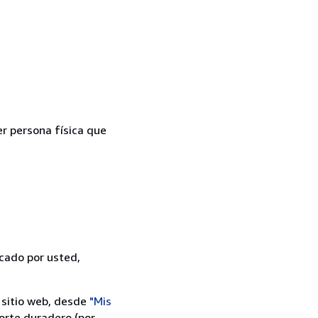
er persona física que
icado por usted,
 sitio web, desde
"Mis
orte duradero (por