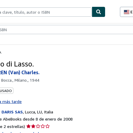
E
P
d
c
ionismo
Vendedores
Comenzar a vender
d
s
.
o di Lasso.
N (Van) Charles.
 Bocca., Milano., 1944
 USADO
a más tarde
r
DARIS SAS
,
Lucca, LU, Italia
e AbeBooks desde 8 de enero de 2008
Calificación
e 2 estrellas)
del