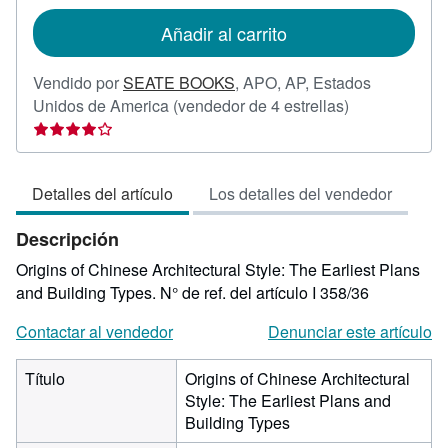
tarifas
de
Añadir al carrito
envío
Vendido por
SEATE BOOKS
,
APO, AP, Estados
Calificación
Unidos de America
(vendedor de 4 estrellas)
del
vendedor:
4
Detalles del artículo
Los detalles del vendedor
de
5
Descripción
estrellas
Origins of Chinese Architectural Style: The Earliest Plans
and Building Types.
N° de ref. del artículo I 358/36
Contactar al vendedor
Denunciar este artículo
Título
Origins of Chinese Architectural
Style: The Earliest Plans and
Building Types