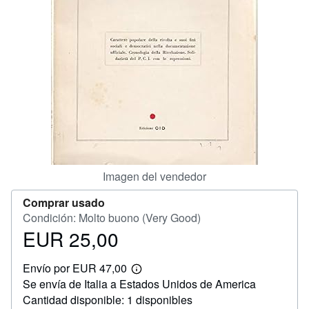
CERRAR
Imagen del vendedor
Comprar usado
Condición: Molto buono (Very Good)
EUR 25,00
Precio
EUR
Envío por EUR 47,00
25,00
Más
Se envía de Italia a Estados Unidos de America
información
sobre
Cantidad disponible: 1 disponibles
las