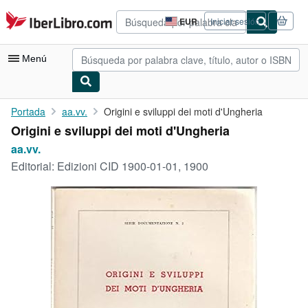
Pasar al contenido principal
IberLibro.com
EUR
Iniciar sesión
Preferencias
de
compra
Menú
del
sitio.
Mi cuenta
Portada
aa.vv.
Origini e sviluppi dei moti d'Ungheria
Origini e sviluppi dei moti d'Ungheria
Consultar mis pedidos
aa.vv.
Búsqueda avanzada
Editorial:
Edizioni CID 1900-01-01, 1900
Colecciones
Libros antiguos
Arte y coleccionismo
Vendedores
Comenzar a vender
Ayuda