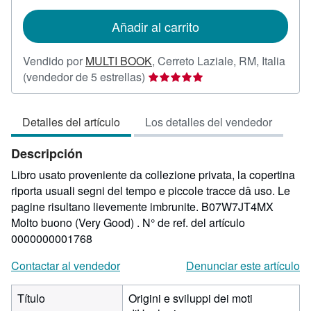
tarifas
de
Añadir al carrito
envío
Vendido por
MULTI BOOK
,
Cerreto Laziale, RM, Italia
Calificación
(vendedor de 5 estrellas)
del
vendedor:
Detalles del artículo
Los detalles del vendedor
5
de
Descripción
5
estrellas
Libro usato proveniente da collezione privata, la copertina
riporta usuali segni del tempo e piccole tracce dâ uso. Le
pagine risultano lievemente imbrunite. B07W7JT4MX
Molto buono (Very Good) .
N° de ref. del artículo
0000000001768
Contactar al vendedor
Denunciar este artículo
Título
Origini e sviluppi dei moti